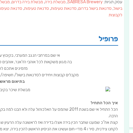
עסק תגיות:
SABRESA Brewery
,
מבשלת בירה
,
מבשלת בירה בדרום
,
מבשלת 
בישול
,
סדנאות בישול בדרום
,
סדנאות טעימות
,
סדנאת טעימות
,
סדנאת טעימות
לקבוצות
פרופיל
אי שם במרחבי הנגב המערבי, בקיבוץ 
בה מגוון משקאות לכל אוהבי הז'אנר,
אוהבים ל
מזמינים אתכם להג
מקבלים קבוצות ויחידים לסדנאות בישול/ חשיפה/
בתיאום מראש 
איך הכל התחיל
הכל התחיל אי שם בשנת 2011 שהמס על האלכוהול עלה ול
הרבה.
קצת אח"כ שמענו שחבר הכין בירה אצלו בדירה ואז לראשונה עלה הרעיון שגם
לקחנו צידנית, סיר ו 4 מדי-חום ועשינו את הניסיון הראשון להכ