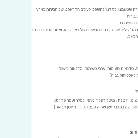
בירה שטעמנו, למדנו! נחשפנו לעולם הקראפט של הבירות בארץ
בירות.
ם שפירגנו.
ים לא אובייקטיבים, אז ב2019 נרשמנו לתחרות מב"שלים של גילדת המבשלים של באר שבע, ואחת הבירות זכתה
 סדנאות טעימות, ערבי טעימות, סדנאות בישול
 לאלכוהול גבוה)
?
, יוגב נתן, מיטל לפלר, ניתאי לפלר ועפר פקרמן.
שלושה במבנה ישן שהיה פעם הסילו (מחסן תבואה)
היום