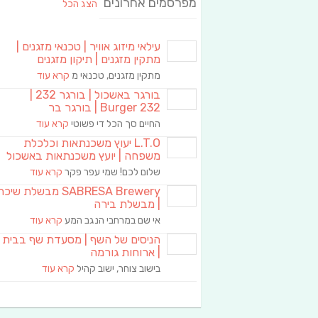
מפרסמים אחרונים
הצג הכל
עילאי מיזוג אוויר | טכנאי מזגנים |
מתקין מזגנים | תיקון מזגנים
מתקין מזגנים, טכנאי מ
קרא עוד
בורגר באשכול | בורגר 232 |
Burger 232 | בורגר בר
החיים סך הכל די פשוטי
קרא עוד
L.T.O יעוץ משכנתאות וכלכלת
משפחה | יועץ משכנתאות באשכול
שלום לכם! שמי עפר פקר
קרא עוד
SABRESA Brewery מבשלת שיכר
| מבשלת בירה
אי שם במרחבי הנגב המע
קרא עוד
הניסים של השף | מסעדת שף בבית
| ארוחות גורמה
בישוב צוחר, ישוב קהיל
קרא עוד