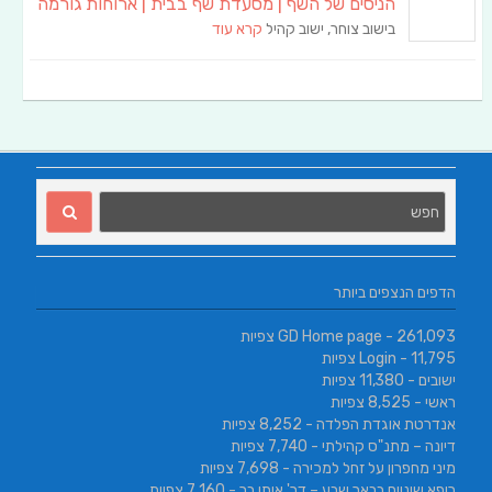
הניסים של השף | מסעדת שף בבית | ארוחות גורמה
בישוב צוחר, ישוב קהיל
קרא עוד
הדפים הנצפים ביותר
- 261,093 צפיות
GD Home page
- 11,795 צפיות
Login
ישובים
- 11,380 צפיות
ראשי
- 8,525 צפיות
אנדרטת אוגדת הפלדה
- 8,252 צפיות
דיונה – מתנ"ס קהילתי
- 7,740 צפיות
מיני מחפרון על זחל למכירה
- 7,698 צפיות
רופא שיניים בבאר שבע – דר' איתן בר
- 7,160 צפיות