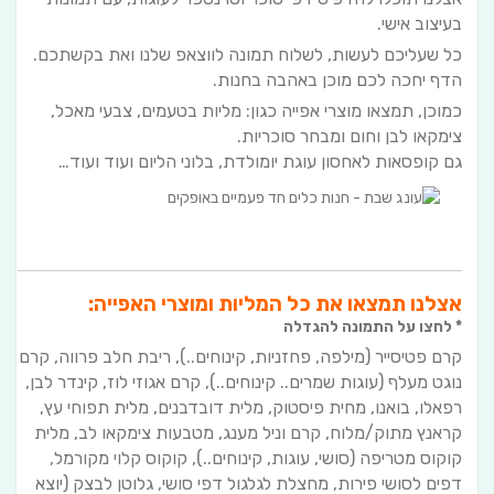
בעיצוב אישי.
כל שעליכם לעשות, לשלוח תמונה לווצאפ שלנו ואת בקשתכם.
הדף יחכה לכם מוכן באהבה בחנות.
כמוכן, תמצאו מוצרי אפייה כגון: מליות בטעמים, צבעי מאכל,
צימקאו לבן וחום ומבחר סוכריות.
גם קופסאות לאחסון עוגת יומולדת, בלוני הליום ועוד ועוד…
אצלנו תמצאו את כל המליות ומוצרי האפייה:
* לחצו על התמונה להגדלה
קרם פטיסייר (מילפה, פחזניות, קינוחים..), ריבת חלב פרווה, קרם
נוגט מעלף (עוגות שמרים.. קינוחים..), קרם אגוזי לוז, קינדר לבן,
רפאלו, בואנו, מחית פיסטוק, מלית דובדבנים,
מלית תפוחי עץ,
קראנץ מתוק/מלוח, קרם וניל מענג, מטבעות צימקאו לב, מלית
קוקוס מטריפה (סושי, עוגות, קינוחים..), קוקוס קלוי מקורמל,
דפים לסושי פירות,
מחצלת לגלגול דפי סושי, גלוטן לבצק (יוצא