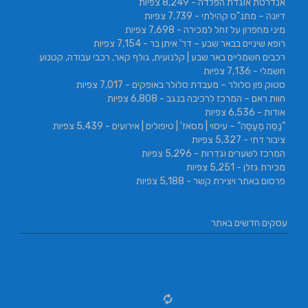
אנדרטת אוגדת הפלדה
- 8,249 צפיות
דיונה – מתנ"ס קהילתי
- 7,739 צפיות
מיני מחפרון על זחל למכירה
- 7,698 צפיות
רופא שיניים בבאר שבע – דר' איתן בר
- 7,154 צפיות
רכבים חשמליים באר שבע | קלנועית, גולף קאר, רכבי עבודה, קטנוע
חשמלי
- 7,136 צפיות
סטוק פון סלולר – מעבדת סלולר באופקים
- 7,017 צפיות
חוות ראם – המרכז לרכיבה בנגב
- 6,808 צפיות
אודות
- 6,536 צפיות
"נַסֵּה מְעַסֶּה" – עיסוי | מסאז' | טיפולים | אירועים
- 5,439 צפיות
ציבור דתי
- 5,327 צפיות
המרכז לשערים וגדרות
- 5,296 צפיות
מכירת גזלן
- 5,251 צפיות
פרסום באתר ויצירת קשר
- 5,188 צפיות
עסקים חדשים באתר