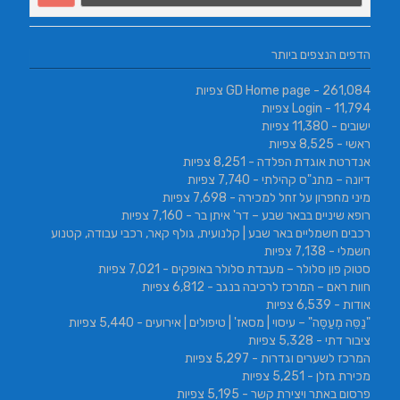
הדפים הנצפים ביותר
- 261,084 צפיות
GD Home page
- 11,794 צפיות
Login
ישובים
- 11,380 צפיות
ראשי
- 8,525 צפיות
אנדרטת אוגדת הפלדה
- 8,251 צפיות
דיונה – מתנ"ס קהילתי
- 7,740 צפיות
מיני מחפרון על זחל למכירה
- 7,698 צפיות
רופא שיניים בבאר שבע – דר' איתן בר
- 7,160 צפיות
רכבים חשמליים באר שבע | קלנועית, גולף קאר, רכבי עבודה, קטנוע
חשמלי
- 7,138 צפיות
סטוק פון סלולר – מעבדת סלולר באופקים
- 7,021 צפיות
חוות ראם – המרכז לרכיבה בנגב
- 6,812 צפיות
אודות
- 6,539 צפיות
"נַסֵּה מְעַסֶּה" – עיסוי | מסאז' | טיפולים | אירועים
- 5,440 צפיות
ציבור דתי
- 5,328 צפיות
המרכז לשערים וגדרות
- 5,297 צפיות
מכירת גזלן
- 5,251 צפיות
פרסום באתר ויצירת קשר
- 5,195 צפיות