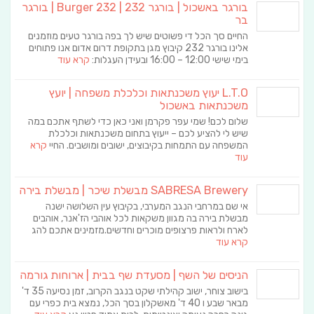
בורגר באשכול | בורגר 232 | Burger 232 | בורגר
בר
החיים סך הכל די פשוטים שיש לך בפה בורגר טעים מוזמנים
אלינו בורגר 232 קיבוץ מגן בתקופת דרום אדום אנו פתוחים
בימי שישי 12:00 – 16:00 ובעידן העגלות:
קרא עוד
L.T.O יעוץ משכנתאות וכלכלת משפחה | יועץ
משכנתאות באשכול
שלום לכם! שמי עפר פקרמן ואני כאן כדי לשתף אתכם במה
שיש לי להציע לכם – ייעוץ בתחום משכנתאות וכלכלת
המשפחה עם התמחות בקיבוצים, ישובים ומושבים. החיי
קרא
עוד
SABRESA Brewery מבשלת שיכר | מבשלת בירה
אי שם במרחבי הנגב המערבי, בקיבוץ עין השלושה ישנה
מבשלת בירה בה מגוון משקאות לכל אוהבי הז'אנר, אוהבים
לארח ולראות פרצופים מוכרים וחדשים.מזמינים אתכם להג
קרא עוד
הניסים של השף | מסעדת שף בבית | ארוחות גורמה
בישוב צוחר, ישוב קהילתי שקט בנגב הקרוב, זמן נסיעה 35 ד'
מבאר שבע ו 40 ד' מאשקלון בסך הכל, נמצא בית כפרי עם