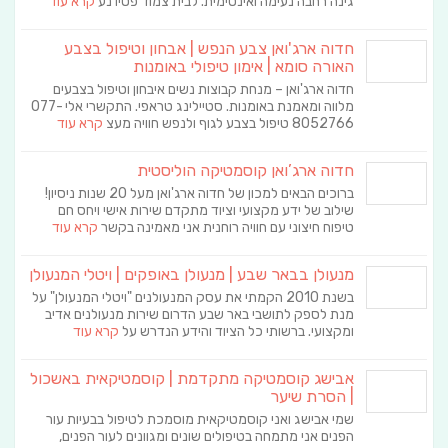
גינה רחבה נעימה ואינטימית. לבית צמוד פטיו נע
קרא עוד
חדוה ארג'ואן צבע הנפש | אבחון וטיפול בצבע
האורה סומא | אימון טיפולי באומנות
חדוה ארג'ואן – מנחת קבוצות נשים איבחון וטיפול בצבעים
מלווה ומאמנת באומנות. סטיילינג טראפי. התקשרי אלי 077-
8052766 טיפול בצבע לגוף ולנפש חוויה מעצ
קרא עוד
חדוה ארג’ואן קוסמטיקה הוליסטית
ברוכים הבאים למכון של חדוה ארג'ואן מעל 20 שנות ניסיון!
שילוב של ידע מקצועי וציוד מתקדם שירות אישי ויחס חם
טיפוח חיצוני עם חוויה רוחנית אני מאמינה בקשר
קרא עוד
מנעולן בבאר שבע | מנעולן באופקים | ויטלי המנעולן
בשנת 2010 הקמתי את עסק המנעולנים "ויטלי המנעולן" על
מנת לספק לתושבי באר שבע הדרום שירות מנעולנים אדיב
ומקצועי. ברשותי כל הציוד והידע הנדרש על
קרא עוד
אבישג קוסמטיקה מתקדמת | קוסמטיקאית באשכול
| הסרת שיער
שמי אבישג ואני קוסמטיקאית מוסמכת לטיפול בבעיות עור
הפנים אני מתמחה בטיפולים שונים ומגוונים לעור הפנים,