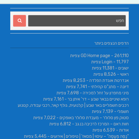
הדפים הנצפים ביותר
- 261,110 צפיות
GD Home page
- 11,797 צפיות
Login
ישובים
- 11,381 צפיות
ראשי
- 8,526 צפיות
אנדרטת אוגדת הפלדה
- 8,253 צפיות
דיונה – מתנ"ס קהילתי
- 7,741 צפיות
מיני מחפרון על זחל למכירה
- 7,698 צפיות
רופא שיניים בבאר שבע – דר' איתן בר
- 7,161 צפיות
רכבים חשמליים באר שבע | קלנועית, גולף קאר, רכבי עבודה, קטנוע
חשמלי
- 7,139 צפיות
סטוק פון סלולר – מעבדת סלולר באופקים
- 7,022 צפיות
חוות ראם – המרכז לרכיבה בנגב
- 6,812 צפיות
אודות
- 6,539 צפיות
"נַסֵּה מְעַסֶּה" – עיסוי | מסאז' | טיפולים | אירועים
- 5,445 צפיות