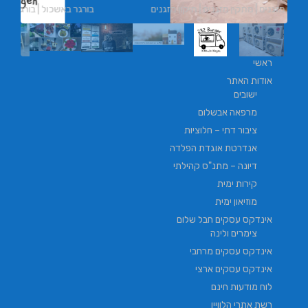
בורגר באשכול | בורגר 232 | Burger 232 | בורגר בר
ראשי
אודות האתר
ישובים
מרפאה אבשלום
ציבור דתי – חלוציות
אנדרטת אוגדת הפלדה
דיונה – מתנ"ס קהילתי
קירות ימית
מוזיאון ימית
אינדקס עסקים חבל שלום
צימרים ולינה
אינדקס עסקים מרחבי
אינדקס עסקים ארצי
לוח מודעות חינם
רשת אתרי הלוויין