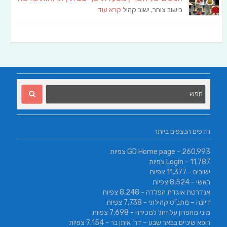
בישוב צוחר, ישוב קהיל
קרא עוד
הדפים הנצפים ביותר
- 260,993 צפיות
GD Home page
- 11,787 צפיות
Login
ישובים
- 11,377 צפיות
ראשי
- 8,524 צפיות
אנדרטת אוגדת הפלדה
- 8,248 צפיות
דיונה – מתנ"ס קהילתי
- 7,738 צפיות
מיני מחפרון על זחל למכירה
- 7,698 צפיות
רופא שיניים בבאר שבע – דר' איתן בר
- 7,154 צפיות