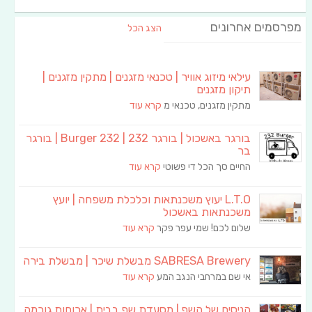
מפרסמים אחרונים
הצג הכל
עילאי מיזוג אוויר | טכנאי מזגנים | מתקין מזגנים |
תיקון מזגנים
מתקין מזגנים, טכנאי מ
קרא עוד
בורגר באשכול | בורגר 232 | Burger 232 | בורגר
בר
החיים סך הכל די פשוטי
קרא עוד
L.T.O יעוץ משכנתאות וכלכלת משפחה | יועץ
משכנתאות באשכול
שלום לכם! שמי עפר פקר
קרא עוד
SABRESA Brewery מבשלת שיכר | מבשלת בירה
אי שם במרחבי הנגב המע
קרא עוד
הניסים של השף | מסעדת שף בבית | ארוחות גורמה