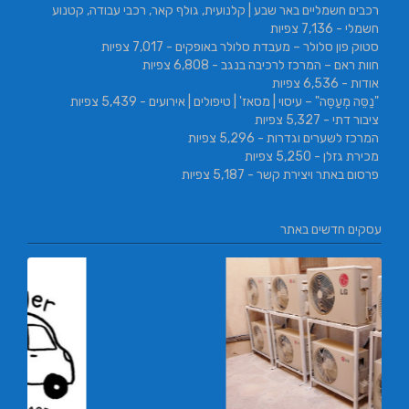
רכבים חשמליים באר שבע | קלנועית, גולף קאר, רכבי עבודה, קטנוע
חשמלי
- 7,136 צפיות
סטוק פון סלולר – מעבדת סלולר באופקים
- 7,017 צפיות
חוות ראם – המרכז לרכיבה בנגב
- 6,808 צפיות
אודות
- 6,536 צפיות
"נַסֵּה מְעַסֶּה" – עיסוי | מסאז' | טיפולים | אירועים
- 5,439 צפיות
ציבור דתי
- 5,327 צפיות
המרכז לשערים וגדרות
- 5,296 צפיות
מכירת גזלן
- 5,250 צפיות
פרסום באתר ויצירת קשר
- 5,187 צפיות
עסקים חדשים באתר
L.T.O יעוץ משכנתאות ו