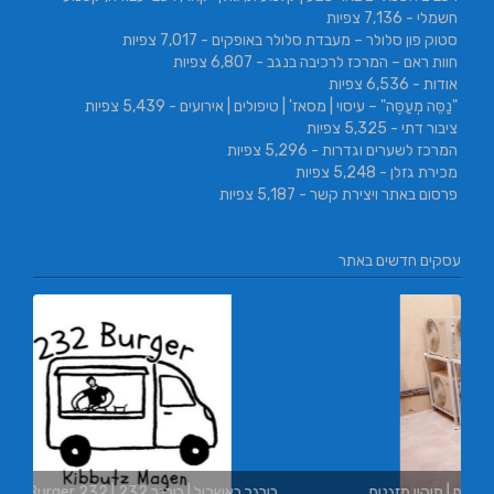
חשמלי
- 7,136 צפיות
סטוק פון סלולר – מעבדת סלולר באופקים
- 7,017 צפיות
חוות ראם – המרכז לרכיבה בנגב
- 6,807 צפיות
אודות
- 6,536 צפיות
"נַסֵּה מְעַסֶּה" – עיסוי | מסאז' | טיפולים | אירועים
- 5,439 צפיות
ציבור דתי
- 5,325 צפיות
המרכז לשערים וגדרות
- 5,296 צפיות
מכירת גזלן
- 5,248 צפיות
פרסום באתר ויצירת קשר
- 5,187 צפיות
עסקים חדשים באתר
L.T.O יעוץ משכנתאות ו
בורגר באשכול | בורגר 232 | Burger 232 | בורגר בר