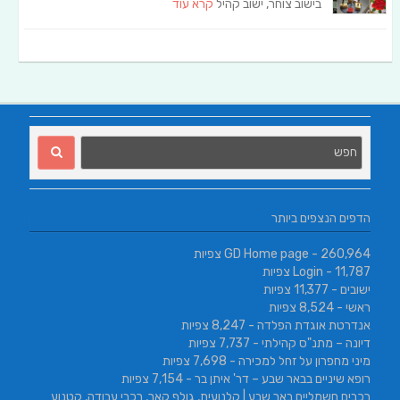
בישוב צוחר, ישוב קהיל
קרא עוד
הדפים הנצפים ביותר
- 260,964 צפיות
GD Home page
- 11,787 צפיות
Login
ישובים
- 11,377 צפיות
ראשי
- 8,524 צפיות
אנדרטת אוגדת הפלדה
- 8,247 צפיות
דיונה – מתנ"ס קהילתי
- 7,737 צפיות
מיני מחפרון על זחל למכירה
- 7,698 צפיות
רופא שיניים בבאר שבע – דר' איתן בר
- 7,154 צפיות
רכבים חשמליים באר שבע | קלנועית, גולף קאר, רכבי עבודה, קטנוע