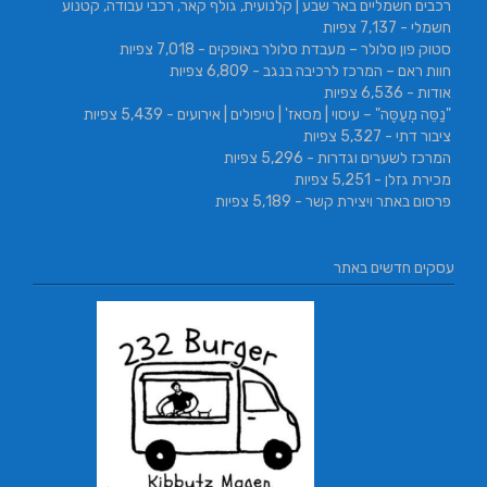
רכבים חשמליים באר שבע | קלנועית, גולף קאר, רכבי עבודה, קטנוע
חשמלי
- 7,137 צפיות
סטוק פון סלולר – מעבדת סלולר באופקים
- 7,018 צפיות
חוות ראם – המרכז לרכיבה בנגב
- 6,809 צפיות
אודות
- 6,536 צפיות
"נַסֵּה מְעַסֶּה" – עיסוי | מסאז' | טיפולים | אירועים
- 5,439 צפיות
ציבור דתי
- 5,327 צפיות
המרכז לשערים וגדרות
- 5,296 צפיות
מכירת גזלן
- 5,251 צפיות
פרסום באתר ויצירת קשר
- 5,189 צפיות
עסקים חדשים באתר
L.T.O יעוץ משכנתאות ו