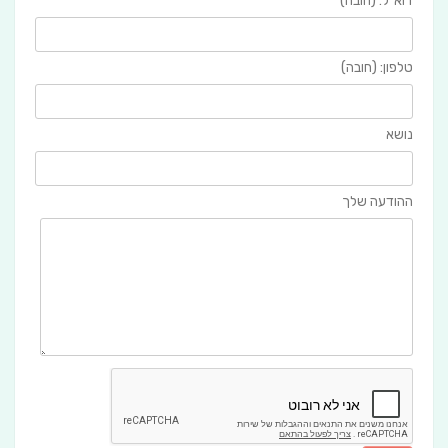
דוא"ל: (חובה)
טלפון: (חובה)
נושא
ההודעה שלך