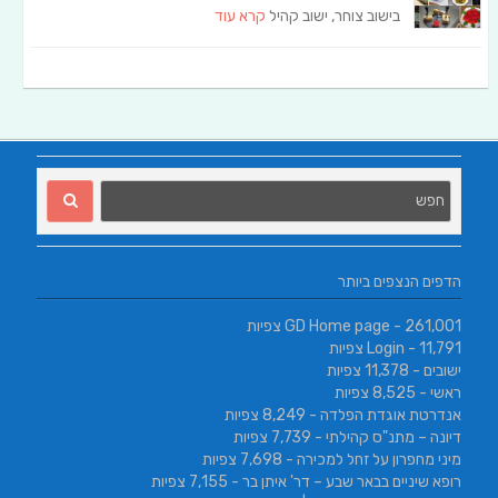
בישוב צוחר, ישוב קהיל
קרא עוד
הדפים הנצפים ביותר
- 261,001 צפיות
GD Home page
- 11,791 צפיות
Login
ישובים
- 11,378 צפיות
ראשי
- 8,525 צפיות
אנדרטת אוגדת הפלדה
- 8,249 צפיות
דיונה – מתנ"ס קהילתי
- 7,739 צפיות
מיני מחפרון על זחל למכירה
- 7,698 צפיות
רופא שיניים בבאר שבע – דר' איתן בר
- 7,155 צפיות