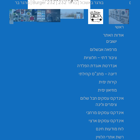
בורגר באשכול | בורגר 232 | Burger 232 | בורגר בר
ראשי
אודות האתר
ישובים
מרפאה אבשלום
ציבור דתי – חלוציות
אנדרטת אוגדת הפלדה
דיונה – מתנ"ס קהילתי
קירות ימית
מוזיאון ימית
אינדקס עסקים חבל שלום
צימרים ולינה
אינדקס עסקים מרחבי
אינדקס עסקים ארצי
לוח מודעות חינם
רשת אתרי הלוויין