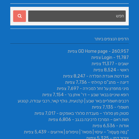
הדפים הנצפים ביותר
- 260,957 צפיות
GD Home page
- 11,787 צפיות
Login
ישובים
- 11,377 צפיות
ראשי
- 8,524 צפיות
אנדרטת אוגדת הפלדה
- 8,247 צפיות
דיונה – מתנ"ס קהילתי
- 7,736 צפיות
מיני מחפרון על זחל למכירה
- 7,697 צפיות
רופא שיניים בבאר שבע – דר' איתן בר
- 7,154 צפיות
רכבים חשמליים באר שבע | קלנועית, גולף קאר, רכבי עבודה, קטנוע
חשמלי
- 7,135 צפיות
סטוק פון סלולר – מעבדת סלולר באופקים
- 7,017 צפיות
חוות ראם – המרכז לרכיבה בנגב
- 6,806 צפיות
אודות
- 6,536 צפיות
"נַסֵּה מְעַסֶּה" – עיסוי | מסאז' | טיפולים | אירועים
- 5,439 צפיות
ציבור דתי
- 5,325 צפיות