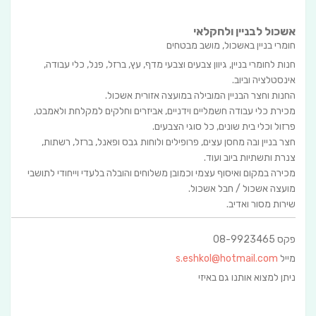
אשכול לבניין ולחקלאי
חומרי בניין באשכול, מושב מבטחים
חנות לחומרי בניין, גיוון צבעים וצבעי מדף, עץ, ברזל, פנל, כלי עבודה,
אינסטלציה וביוב.
החנות וחצר הבניין המובילה במועצה אזורית אשכול.
מכירת כלי עבודה חשמליים וידניים, אביזרים וחלקים למקלחת ולאמבט,
פרזול וכלי בית שונים, כל סוגי הצבעים.
חצר בניין ובה מחסן עצים, פרופילים ולוחות גבס ופאנל, ברזל, רשתות,
צנרת ותשתיות ביוב ועוד.
מכירה במקום ואיסוף עצמי וכמובן משלוחים והובלה בלעדי וייחודי לתושבי
מועצה אשכול / חבל אשכול.
שירות מסור ואדיב.
פקס 08-9923465
מייל
s.eshkol@hotmail.com
ניתן למצוא אותנו גם באיזי