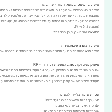
טיפול ביומימטי בעומק העור – עור בוגר
טיפול ביובש החיצוני של העור נותן מענה ראוי לירידה שחלה ברמת ייצור הסבו
מתבצע חימום תת – עורי של הרקמות כדי להגביר ייצור של אלסטין וקולגן בע
במטרה למנוע את הנזקים הנגרמים על-ידי הרדיקליים החופשיים, נעשה שימוש
(אומגה 3, 6 ו- 9).
התוצאה: עור מוצק, קורן וחלק יותר
טיפול הבהרה פיגמנטציה
טיפול פרא רפואי מבוסס על חומרים פעילים בריכוז גבוה לחידוש והבהרה של 
מיצוק פנים וקו לסת באמצעות גלי רדיו – RF
שיטת טיפול לא פולשנית למיצוק והצערה של העור, להפחתת קמטים ולהאט
מעודד את הגוף לבצע מתיחה של עור, הפנים והצוואר, באופן עצמאי וטבעי לח
מעודד ייצור טבעי של קולגן, אלסטין וחומצה היאלורונית, החיוניים למראה עו
הסרת שיער בלייזר לנשים
מגיע לך להיות wow מכף רגל ועד ראש!
💫הסרת שיער בלייזר ללא כאבים!
💫תוצאות מדהימות כבר מהטיפול הראשון!