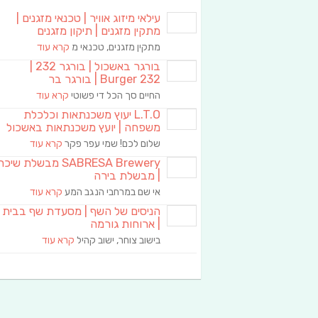
עילאי מיזוג אוויר | טכנאי מזגנים |
מתקין מזגנים | תיקון מזגנים
מתקין מזגנים, טכנאי מ
קרא עוד
בורגר באשכול | בורגר 232 |
Burger 232 | בורגר בר
החיים סך הכל די פשוטי
קרא עוד
L.T.O יעוץ משכנתאות וכלכלת
משפחה | יועץ משכנתאות באשכול
שלום לכם! שמי עפר פקר
קרא עוד
SABRESA Brewery מבשלת שיכר
| מבשלת בירה
אי שם במרחבי הנגב המע
קרא עוד
הניסים של השף | מסעדת שף בבית
| ארוחות גורמה
בישוב צוחר, ישוב קהיל
קרא עוד