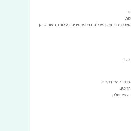
ם.
ור.
 בנוגדי חמצן פעילים ונוירופפטידים בשילוב חומצות שומן
העור.
ת קצב ההזדקנות.
לוטין.
ר צעיר וחלק