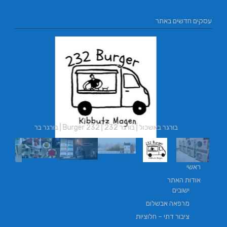
עסקים חדשים באתר
L.T.O יעוץ משכנתאות ו
בורגר באשכול | בורגר 232 | Burger 232 | בורגר בר
ראשי
אודות האתר
ישובים
מרפאה אבשלום
ציבור דתי – חלוציות