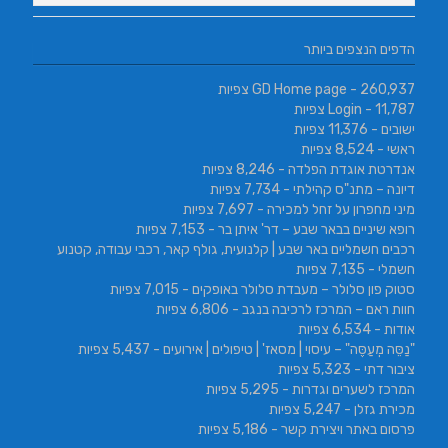
הדפים הנצפים ביותר
- 260,937 צפיות
GD Home page
- 11,787 צפיות
Login
ישובים
- 11,376 צפיות
ראשי
- 8,524 צפיות
אנדרטת אוגדת הפלדה
- 8,246 צפיות
דיונה – מתנ"ס קהילתי
- 7,734 צפיות
מיני מחפרון על זחל למכירה
- 7,697 צפיות
רופא שיניים בבאר שבע – דר' איתן בר
- 7,153 צפיות
רכבים חשמליים באר שבע | קלנועית, גולף קאר, רכבי עבודה, קטנוע
חשמלי
- 7,135 צפיות
סטוק פון סלולר – מעבדת סלולר באופקים
- 7,015 צפיות
חוות ראם – המרכז לרכיבה בנגב
- 6,806 צפיות
אודות
- 6,534 צפיות
"נַסֵּה מְעַסֶּה" – עיסוי | מסאז' | טיפולים | אירועים
- 5,437 צפיות
ציבור דתי
- 5,323 צפיות
המרכז לשערים וגדרות
- 5,295 צפיות
מכירת גזלן
- 5,247 צפיות
פרסום באתר ויצירת קשר
- 5,186 צפיות