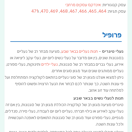
עסק קטגוריות:
אינדקס עסקים מרחבי
עסק תגיות:
464
,
465
,
466
,
467
,
468
,
469
,
470
, ו
471
פרופיל
נעלי טיגריס
–
חנות נעליים בבאר שבע
, מציעה מבחר רב של נעליים
בסגנונות שונים, בין אם מדובר על נעלי נשים ליום יום, נעלי עקב ליציאה או
אירוע, נעלי גברים במבחר רב של סגנונות,
נעלי ילדים
ותינוקות, נעלי ספורט,
נעליים ממותגים שונים ועוד מגוון סוגים אחרים.
ניתן למצוא אצלנו מגוון רב של סוגי נעליים בהתאם לקולקציה המתחלפת ועל
פי עונות השנה, כך שנותר לכם לבחור את הנעל הרצויה ופשוט להוסיף
למלתחה עוד זוג אהוב.
חנות לנעלי נשים בבאר שבע
טיגריס מציעה מגוון רב של קולקציה הכוללת מגוון רב של סגנונות, בין אם זה
נעלי עקב לאירוע או בילוי חברתי, נעליים ליום יום לעבודה, נעלי סירה, סנדלים,
מגפיים, נעלי ספורט ועוד מגוון רב של סגנונות התואמים לאופנה העכשווית
ולכל עונות השנה.