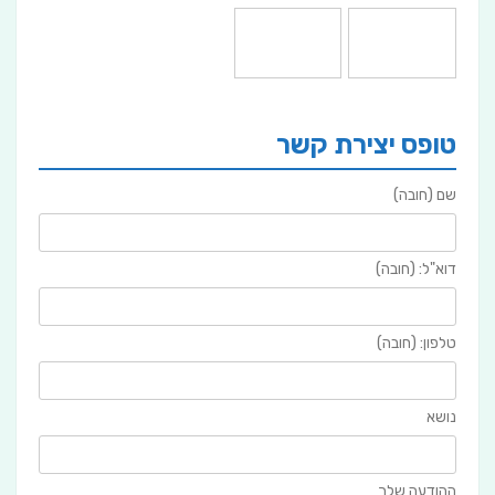
טופס יצירת קשר
שם (חובה)
דוא"ל: (חובה)
טלפון: (חובה)
נושא
ההודעה שלך