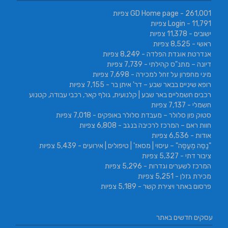
- 261,001 צפיות
GD Home page
- 11,791 צפיות
Login
ישובים
- 11,378 צפיות
ראשי
- 8,525 צפיות
אנדרטת אוגדת הפלדה
- 8,249 צפיות
דיונה – מתנ"ס קהילתי
- 7,739 צפיות
מיני מחפרון על זחל למכירה
- 7,698 צפיות
רופא שיניים בבאר שבע – דר' איתן בר
- 7,155 צפיות
רכבים חשמליים באר שבע | קלנועית, גולף קאר, רכבי עבודה, קטנוע
חשמלי
- 7,137 צפיות
סטוק פון סלולר – מעבדת סלולר באופקים
- 7,018 צפיות
חוות ראם – המרכז לרכיבה בנגב
- 6,808 צפיות
אודות
- 6,536 צפיות
"נַסֵּה מְעַסֶּה" – עיסוי | מסאז' | טיפולים | אירועים
- 5,439 צפיות
ציבור דתי
- 5,327 צפיות
המרכז לשערים וגדרות
- 5,296 צפיות
מכירת גזלן
- 5,251 צפיות
פרסום באתר ויצירת קשר
- 5,189 צפיות
עסקים חדשים באתר