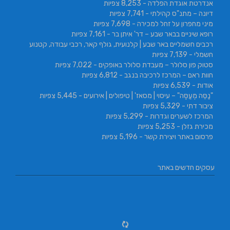
אנדרטת אוגדת הפלדה
- 8,253 צפיות
דיונה – מתנ"ס קהילתי
- 7,741 צפיות
מיני מחפרון על זחל למכירה
- 7,698 צפיות
רופא שיניים בבאר שבע – דר' איתן בר
- 7,161 צפיות
רכבים חשמליים באר שבע | קלנועית, גולף קאר, רכבי עבודה, קטנוע
חשמלי
- 7,139 צפיות
סטוק פון סלולר – מעבדת סלולר באופקים
- 7,022 צפיות
חוות ראם – המרכז לרכיבה בנגב
- 6,812 צפיות
אודות
- 6,539 צפיות
"נַסֵּה מְעַסֶּה" – עיסוי | מסאז' | טיפולים | אירועים
- 5,445 צפיות
ציבור דתי
- 5,329 צפיות
המרכז לשערים וגדרות
- 5,299 צפיות
מכירת גזלן
- 5,253 צפיות
פרסום באתר ויצירת קשר
- 5,196 צפיות
עסקים חדשים באתר