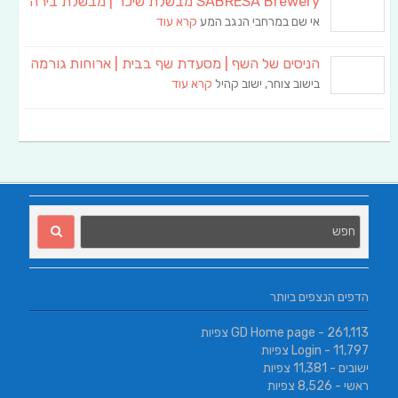
SABRESA Brewery מבשלת שיכר | מבשלת בירה
אי שם במרחבי הנגב המע
קרא עוד
הניסים של השף | מסעדת שף בבית | ארוחות גורמה
בישוב צוחר, ישוב קהיל
קרא עוד
הדפים הנצפים ביותר
- 261,113 צפיות
GD Home page
- 11,797 צפיות
Login
ישובים
- 11,381 צפיות
ראשי
- 8,526 צפיות