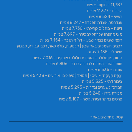
- 11,787 צפיות
Login
ישובים
- 11,377 צפיות
ראשי
- 8,524 צפיות
אנדרטת אוגדת הפלדה
- 8,247 צפיות
דיונה – מתנ"ס קהילתי
- 7,736 צפיות
מיני מחפרון על זחל למכירה
- 7,697 צפיות
רופא שיניים בבאר שבע – דר' איתן בר
- 7,154 צפיות
רכבים חשמליים באר שבע | קלנועית, גולף קאר, רכבי עבודה, קטנוע
חשמלי
- 7,135 צפיות
סטוק פון סלולר – מעבדת סלולר באופקים
- 7,016 צפיות
חוות ראם – המרכז לרכיבה בנגב
- 6,806 צפיות
אודות
- 6,536 צפיות
"נַסֵּה מְעַסֶּה" – עיסוי | מסאז' | טיפולים | אירועים
- 5,438 צפיות
ציבור דתי
- 5,325 צפיות
המרכז לשערים וגדרות
- 5,295 צפיות
מכירת גזלן
- 5,248 צפיות
פרסום באתר ויצירת קשר
- 5,187 צפיות
עסקים חדשים באתר