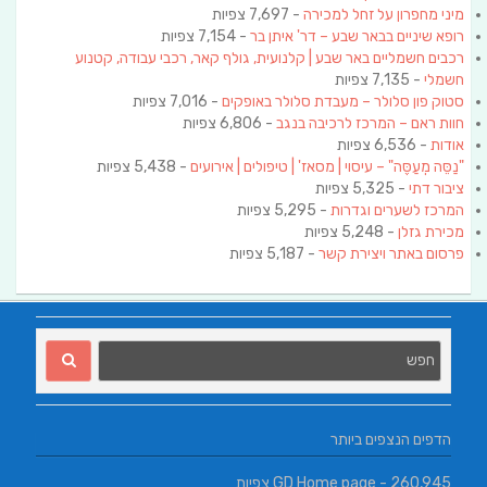
מיני מחפרון על זחל למכירה
- 7,697 צפיות
רופא שיניים בבאר שבע – דר' איתן בר
- 7,154 צפיות
רכבים חשמליים באר שבע | קלנועית, גולף קאר, רכבי עבודה, קטנוע
חשמלי
- 7,135 צפיות
סטוק פון סלולר – מעבדת סלולר באופקים
- 7,016 צפיות
חוות ראם – המרכז לרכיבה בנגב
- 6,806 צפיות
אודות
- 6,536 צפיות
"נַסֵּה מְעַסֶּה" – עיסוי | מסאז' | טיפולים | אירועים
- 5,438 צפיות
ציבור דתי
- 5,325 צפיות
המרכז לשערים וגדרות
- 5,295 צפיות
מכירת גזלן
- 5,248 צפיות
פרסום באתר ויצירת קשר
- 5,187 צפיות
הדפים הנצפים ביותר
- 260,945 צפיות
GD Home page