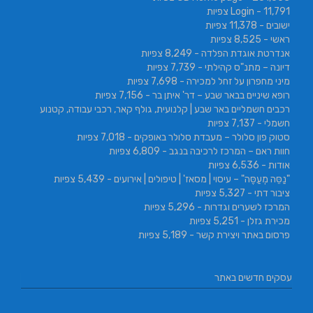
- 11,791 צפיות
Login
ישובים
- 11,378 צפיות
ראשי
- 8,525 צפיות
אנדרטת אוגדת הפלדה
- 8,249 צפיות
דיונה – מתנ"ס קהילתי
- 7,739 צפיות
מיני מחפרון על זחל למכירה
- 7,698 צפיות
רופא שיניים בבאר שבע – דר' איתן בר
- 7,156 צפיות
רכבים חשמליים באר שבע | קלנועית, גולף קאר, רכבי עבודה, קטנוע
חשמלי
- 7,137 צפיות
סטוק פון סלולר – מעבדת סלולר באופקים
- 7,018 צפיות
חוות ראם – המרכז לרכיבה בנגב
- 6,809 צפיות
אודות
- 6,536 צפיות
"נַסֵּה מְעַסֶּה" – עיסוי | מסאז' | טיפולים | אירועים
- 5,439 צפיות
ציבור דתי
- 5,327 צפיות
המרכז לשערים וגדרות
- 5,296 צפיות
מכירת גזלן
- 5,251 צפיות
פרסום באתר ויצירת קשר
- 5,189 צפיות
עסקים חדשים באתר