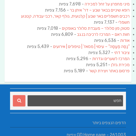
מיני מחפרון על זחל למכירה
- 7,698 צפיות
רופא שיניים בבאר שבע – דר' איתן בר
- 7,156 צפיות
רכבים חשמליים באר שבע | קלנועית, גולף קאר, רכבי עבודה, קטנוע
חשמלי
- 7,137 צפיות
סטוק פון סלולר – מעבדת סלולר באופקים
- 7,018 צפיות
חוות ראם – המרכז לרכיבה בנגב
- 6,809 צפיות
אודות
- 6,536 צפיות
"נַסֵּה מְעַסֶּה" – עיסוי | מסאז' | טיפולים | אירועים
- 5,439 צפיות
ציבור דתי
- 5,327 צפיות
המרכז לשערים וגדרות
- 5,296 צפיות
מכירת גזלן
- 5,251 צפיות
פרסום באתר ויצירת קשר
- 5,189 צפיות
הדפים הנצפים ביותר
- 261,003 צפיות
GD Home page