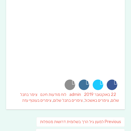
Tags
Categories
Author
Posted
22 באוקטובר 2019
admin
לוח מודעות חינם
צימר בחבל
on
שלום
,
צימרים באשכול
,
צימרים בחבל שלום
,
צימרים בעוטף עזה
ניווט
Previous
Previous
למעון גיל הרך בשלומית דרושות מטפלות
post: