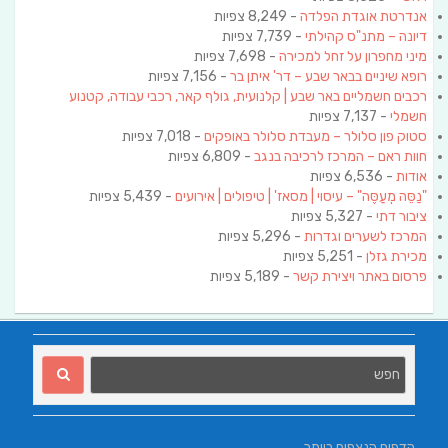
אנדרטת אוגדת הפלדה
- 8,249 צפיות
דיונה – מתנ"ס קהילתי
- 7,739 צפיות
מיני מחפרון על זחל למכירה
- 7,698 צפיות
רופא שיניים בבאר שבע – דר' איתן בר
- 7,156 צפיות
רכבים חשמליים באר שבע | קלנועית, גולף קאר, רכבי עבודה, קטנוע
חשמלי
- 7,137 צפיות
סטוק פון סלולר – מעבדת סלולר באופקים
- 7,018 צפיות
חוות ראם – המרכז לרכיבה בנגב
- 6,809 צפיות
אודות
- 6,536 צפיות
"נַסֵּה מְעַסֶּה" – עיסוי | מסאז' | טיפולים | אירועים
- 5,439 צפיות
ציבור דתי
- 5,327 צפיות
המרכז לשערים וגדרות
- 5,296 צפיות
מכירת גזלן
- 5,251 צפיות
פרסום באתר ויצירת קשר
- 5,189 צפיות
הדפים הנצפים ביותר