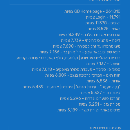
- 261,010 צפיות
GD Home page
- 11,791 צפיות
Login
ישובים
- 11,378 צפיות
ראשי
- 8,525 צפיות
אנדרטת אוגדת הפלדה
- 8,249 צפיות
דיונה – מתנ"ס קהילתי
- 7,739 צפיות
מיני מחפרון על זחל למכירה
- 7,698 צפיות
רופא שיניים בבאר שבע – דר' איתן בר
- 7,156 צפיות
רכבים חשמליים באר שבע | קלנועית, גולף קאר, רכבי עבודה, קטנוע
חשמלי
- 7,137 צפיות
סטוק פון סלולר – מעבדת סלולר באופקים
- 7,018 צפיות
חוות ראם – המרכז לרכיבה בנגב
- 6,809 צפיות
אודות
- 6,536 צפיות
"נַסֵּה מְעַסֶּה" – עיסוי | מסאז' | טיפולים | אירועים
- 5,439 צפיות
ציבור דתי
- 5,327 צפיות
המרכז לשערים וגדרות
- 5,296 צפיות
מכירת גזלן
- 5,251 צפיות
פרסום באתר ויצירת קשר
- 5,189 צפיות
עסקים חדשים באתר