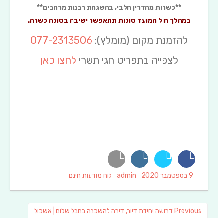
**כשרות מהדרין חלבי, בהשגחת רבנות מרחבים**
במהלך חול המועד סוכות תתאפשר ישיבה בסוכה כשרה.
להזמנת מקום (מומלץ):
077-2313506
לצפייה בתפריט חגי תשרי
לחצו כאן
Categories
Author
Posted
9 בספטמבר 2020
admin
לוח מודעות חינם
on
ניווט
Previous
Previous
דרושה יחידת דיור, דירה להשכרה בחבל שלום | אשכול