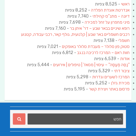
ראשי
- 8,525 צפיות
אנדרטת אוגדת הפלדה
- 8,252 צפיות
דיונה – מתנ"ס קהילתי
- 7,740 צפיות
מיני מחפרון על זחל למכירה
- 7,698 צפיות
רופא שיניים בבאר שבע – דר' איתן בר
- 7,160 צפיות
רכבים חשמליים באר שבע | קלנועית, גולף קאר, רכבי עבודה, קטנוע
חשמלי
- 7,138 צפיות
סטוק פון סלולר – מעבדת סלולר באופקים
- 7,021 צפיות
חוות ראם – המרכז לרכיבה בנגב
- 6,812 צפיות
אודות
- 6,539 צפיות
"נַסֵּה מְעַסֶּה" – עיסוי | מסאז' | טיפולים | אירועים
- 5,444 צפיות
ציבור דתי
- 5,329 צפיות
המרכז לשערים וגדרות
- 5,298 צפיות
מכירת גזלן
- 5,252 צפיות
פרסום באתר ויצירת קשר
- 5,195 צפיות