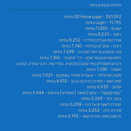
הדפים הנצפים ביותר
- 261,092 צפיות
GD Home page
- 11,795 צפיות
Login
ישובים
- 11,380 צפיות
ראשי
- 8,525 צפיות
אנדרטת אוגדת הפלדה
- 8,252 צפיות
דיונה – מתנ"ס קהילתי
- 7,740 צפיות
מיני מחפרון על זחל למכירה
- 7,698 צפיות
רופא שיניים בבאר שבע – דר' איתן בר
- 7,160 צפיות
רכבים חשמליים באר שבע | קלנועית, גולף קאר, רכבי עבודה, קטנוע
חשמלי
- 7,138 צפיות
סטוק פון סלולר – מעבדת סלולר באופקים
- 7,021 צפיות
חוות ראם – המרכז לרכיבה בנגב
- 6,812 צפיות
אודות
- 6,539 צפיות
"נַסֵּה מְעַסֶּה" – עיסוי | מסאז' | טיפולים | אירועים
- 5,444 צפיות
ציבור דתי
- 5,329 צפיות
המרכז לשערים וגדרות
- 5,298 צפיות
מכירת גזלן
- 5,252 צפיות
פרסום באתר ויצירת קשר
- 5,195 צפיות