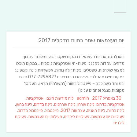
יום העצמאות שמח בחוות הדקלים 2017
בואו לחגוג את יום העצמאות במקום שקט, רגוע ומאובזר עם נוף
מדהים, עמדות למנגל, פינות-חי ואטרקציות נוספות… במקום תוכלו
למצוא שולחנות, ספסלים ופינות זולה נוחות. אפשרויות לינה וקמפינג
במקום חייגו מהר לפני שייגמרו הכרטיסים 077-7296827 חדש
ובמיוחד בשבילכם – פיינטבול בחווה (למשלמים מראש מעל 10
מקומות מנגל ופחמים עלינו)
Tags
Categories
Author
Posted
30 באפריל 2017
admin
לוח מודעות חינם
אטרקציות
,
on
אטרקציות בדרום
,
לינה אורחן
,
לינה אורחנים
,
לינה בדרום
,
לינה בחאן
,
לינה בחוות
,
לינה חאנים
,
עצמאות 2017
,
פיינטבול
,
פיינטבול בדרום
,
פעילויות יום עצמאות
,
פעילויות לילדים
,
פעילות יום העצמאות
,
פעילות
לילדים