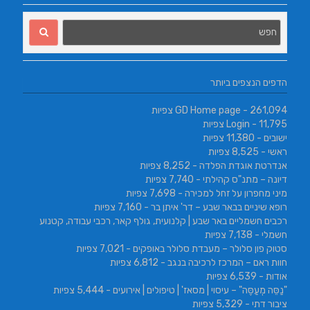
הדפים הנצפים ביותר
- 261,094 צפיות
GD Home page
- 11,795 צפיות
Login
ישובים
- 11,380 צפיות
ראשי
- 8,525 צפיות
אנדרטת אוגדת הפלדה
- 8,252 צפיות
דיונה – מתנ"ס קהילתי
- 7,740 צפיות
מיני מחפרון על זחל למכירה
- 7,698 צפיות
רופא שיניים בבאר שבע – דר' איתן בר
- 7,160 צפיות
רכבים חשמליים באר שבע | קלנועית, גולף קאר, רכבי עבודה, קטנוע
חשמלי
- 7,138 צפיות
סטוק פון סלולר – מעבדת סלולר באופקים
- 7,021 צפיות
חוות ראם – המרכז לרכיבה בנגב
- 6,812 צפיות
אודות
- 6,539 צפיות
"נַסֵּה מְעַסֶּה" – עיסוי | מסאז' | טיפולים | אירועים
- 5,444 צפיות
ציבור דתי
- 5,329 צפיות