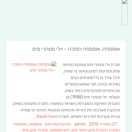
אוסמוזה, אוסמוזה הפוכה – וילי מטהרי מים
חברת וילי מטהרי מים עוסקת בפיתוח
ומתן פתרונות לסינון וטיהור מי שתיה,
ולכל צורך בו נדרשים מים נקיים
באיכות גבוהה, תוך שימוש במוצרים
טכנולוגיים המתקדמים ביותר בשוק
העולמי. וילי מטהרי מים (1988) מן
החברות הותיקות והמובילות בישראל בתחומה. החברה מתמחה בשיווק
והתקנת מערכות תת כיוריות איכותיות ומגוונות לטיהור מי שתייה
ובניית מערכות לצרכים רפואיים. החברה
Read more…
Tags
Categories
Author
Posted
27 באפריל 2015
admin
לוח מודעות חינם
אוסמוזה
,
אוסמוזה
on
הפוכה
,
התפלת מים
,
טיהור מים
,
לחץ אוסמוטי
,
מטהרי מים
,
מים