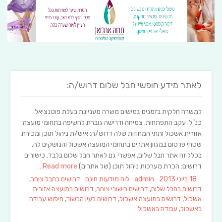
לאתר מידע חופשי חבל שלום דרוש/ה:
למשרה חלקית בזמנים גמישים משרה מעניינת בעלת פוטנציאל
כנ"ל. עקב התפתחות, צמיחה ודרישה גוברת לחשיפה בתחומי מועצה
אזורית אשכול ותתי המחוזות שלה דרוש/ה: איש/ת ניהול תוכן ומכירת
שטחי פרסום במגוון אתרים בתחומי המועצה אשכול והנושקים לה,
בכלל זה אתר חבל שלום. אפשרי גם לאתר חבל שלום בלבד. כישורים
דרושים: הכרת מערכות ניהול תוכן (של אתרים)
Read more…
Tags
Categories
Author
Posted
18 ביוני 2013
admin
לוח מודעות חינם
דרושים בחבל צוחר
,
on
דרושים בחבל שלום
,
דרושים בישובי צוחר
,
דרושים במועצה אזורית
אשכול
,
דרושים במועצה אשכול
,
דרושים בעין הבשור
,
חיפוש עבודה
באשכול
,
עבודה באשכול