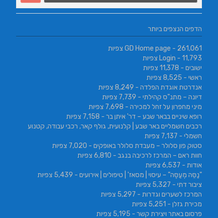
הדפים הנצפים ביותר
- 261,061 צפיות
GD Home page
- 11,793 צפיות
Login
ישובים
- 11,378 צפיות
ראשי
- 8,525 צפיות
אנדרטת אוגדת הפלדה
- 8,249 צפיות
דיונה – מתנ"ס קהילתי
- 7,739 צפיות
מיני מחפרון על זחל למכירה
- 7,698 צפיות
רופא שיניים בבאר שבע – דר' איתן בר
- 7,158 צפיות
רכבים חשמליים באר שבע | קלנועית, גולף קאר, רכבי עבודה, קטנוע
חשמלי
- 7,137 צפיות
סטוק פון סלולר – מעבדת סלולר באופקים
- 7,020 צפיות
חוות ראם – המרכז לרכיבה בנגב
- 6,810 צפיות
אודות
- 6,537 צפיות
"נַסֵּה מְעַסֶּה" – עיסוי | מסאז' | טיפולים | אירועים
- 5,439 צפיות
ציבור דתי
- 5,327 צפיות
המרכז לשערים וגדרות
- 5,297 צפיות
מכירת גזלן
- 5,251 צפיות
פרסום באתר ויצירת קשר
- 5,195 צפיות