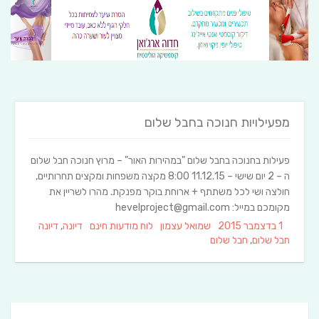
מפעילויות חנוכה בחבל שלום
פעילות בחנוכה בחבל שלום "במהירות האור" – מרוץ חנוכה חבל שלום
ה – 2 יום שישי – 11.12.15 8:00 מקצה משפחות ומקצים תחרותיים,
חולצה ושי לכל משתתף + ארוחת בוקר מפנקת. מהרו לשריין את
מקומכם במייל: hevelproject@gmail.com
Tags
Categories
Author
Posted
1 בדצמבר 2015
שמואל עצמון
לוח מודעות חינם
דיונה
,
דיונה
on
חבל שלום
,
חבל שלום