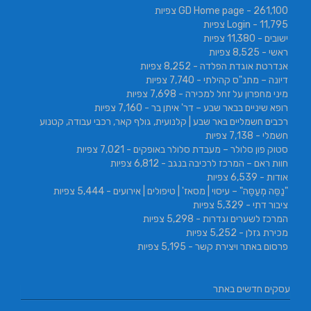
- 261,100 צפיות
GD Home page
- 11,795 צפיות
Login
ישובים
- 11,380 צפיות
ראשי
- 8,525 צפיות
אנדרטת אוגדת הפלדה
- 8,252 צפיות
דיונה – מתנ"ס קהילתי
- 7,740 צפיות
מיני מחפרון על זחל למכירה
- 7,698 צפיות
רופא שיניים בבאר שבע – דר' איתן בר
- 7,160 צפיות
רכבים חשמליים באר שבע | קלנועית, גולף קאר, רכבי עבודה, קטנוע
חשמלי
- 7,138 צפיות
סטוק פון סלולר – מעבדת סלולר באופקים
- 7,021 צפיות
חוות ראם – המרכז לרכיבה בנגב
- 6,812 צפיות
אודות
- 6,539 צפיות
"נַסֵּה מְעַסֶּה" – עיסוי | מסאז' | טיפולים | אירועים
- 5,444 צפיות
ציבור דתי
- 5,329 צפיות
המרכז לשערים וגדרות
- 5,298 צפיות
מכירת גזלן
- 5,252 צפיות
פרסום באתר ויצירת קשר
- 5,195 צפיות
עסקים חדשים באתר