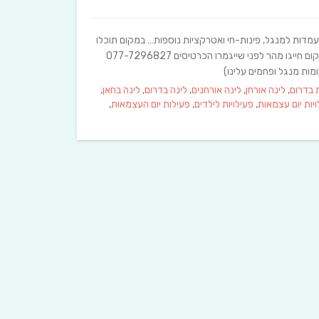
 עמדות למנגל, פינות-חי ואטרקציות נוספות… במקום תוכלו
למצוא שולחנות, ספסלים ופינות זולה נוחות. אפשרויות לינה וקמפינג במקום חייגו מהר לפני שייגמרו הכרטיסים 077-7296827
 בדרום
,
לינה אורחן
,
לינה אורחנים
,
לינה בדרום
,
לינה בחאן
,
יות יום עצמאות
,
פעילויות לילדים
,
פעילות יום העצמאות
,