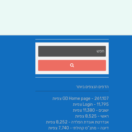
הדפים הנצפים ביותר
- 261,107 צפיות
GD Home page
- 11,795 צפיות
Login
ישובים
- 11,380 צפיות
ראשי
- 8,525 צפיות
אנדרטת אוגדת הפלדה
- 8,252 צפיות
דיונה – מתנ"ס קהילתי
- 7,740 צפיות