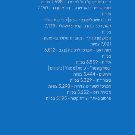
מיני מחפרון על זחל למכירה
- 7,698 צפיות
רופא שיניים בבאר שבע – דר' איתן בר
- 7,160
צפיות
רכבים חשמליים באר שבע | קלנועית, גולף
קאר, רכבי עבודה, קטנוע חשמלי
- 7,138
צפיות
סטוק פון סלולר – מעבדת סלולר באופקים
-
7,021 צפיות
חוות ראם – המרכז לרכיבה בנגב
- 6,812
צפיות
אודות
- 6,539 צפיות
"נַסֵּה מְעַסֶּה" – עיסוי | מסאז' | טיפולים |
אירועים
- 5,444 צפיות
ציבור דתי
- 5,329 צפיות
המרכז לשערים וגדרות
- 5,298 צפיות
מכירת גזלן
- 5,252 צפיות
פרסום באתר ויצירת קשר
- 5,195 צפיות