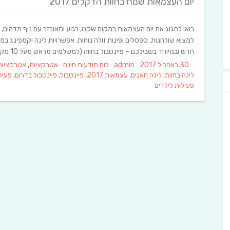
יום העצמאות שמח בחוות הדקלים 2017
בואו לחגוג את יום העצמאות במקום שקט, רגוע ומאובזר עם נוף מדהים,
חדש ובמיוחד בשבילכם – פיינטבול בחווה (למשלמים מראש מעל 10 מקומות מנגל ופחמים עלינו)
Tags
Categories
Author
Posted
30 באפריל 2017
admin
לוח מודעות חינם
אטרקציות
,
אטרקציות
on
לינה בחוות
,
לינה חאנים
,
עצמאות 2017
,
פיינטבול
,
פיינטבול בדרום
,
פעילו
פעילות לילדים