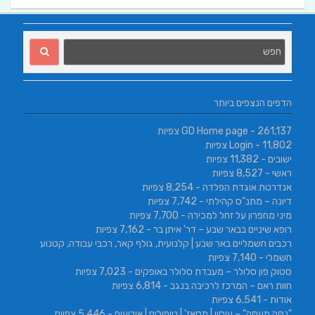
הדפים הנצפים ביותר
- 261,137 צפיות
GD Home page
- 11,802 צפיות
Login
ישובים
- 11,382 צפיות
ראשי
- 8,527 צפיות
אנדרטת אוגדת הפלדה
- 8,254 צפיות
דיונה – מתנ"ס קהילתי
- 7,742 צפיות
מיני מחפרון על זחל למכירה
- 7,700 צפיות
רופא שיניים בבאר שבע – דר' איתן בר
- 7,162 צפיות
רכבים חשמליים באר שבע | קלנועית, גולף קאר, רכבי עבודה, קטנוע
חשמלי
- 7,140 צפיות
סטוק פון סלולר – מעבדת סלולר באופקים
- 7,023 צפיות
חוות ראם – המרכז לרכיבה בנגב
- 6,814 צפיות
אודות
- 6,541 צפיות
"נַסֵּה מְעַסֶּה" – עיסוי | מסאז' | טיפולים | אירועים
- 5,446 צפיות