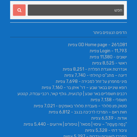
הדפים הנצפים ביותר
- 261,081 צפיות
GD Home page
- 11,793 צפיות
Login
ישובים
- 11,380 צפיות
ראשי
- 8,525 צפיות
אנדרטת אוגדת הפלדה
- 8,251 צפיות
דיונה – מתנ"ס קהילתי
- 7,740 צפיות
מיני מחפרון על זחל למכירה
- 7,698 צפיות
רופא שיניים בבאר שבע – דר' איתן בר
- 7,160 צפיות
רכבים חשמליים באר שבע | קלנועית, גולף קאר, רכבי עבודה, קטנוע
חשמלי
- 7,138 צפיות
סטוק פון סלולר – מעבדת סלולר באופקים
- 7,021 צפיות
חוות ראם – המרכז לרכיבה בנגב
- 6,812 צפיות
אודות
- 6,539 צפיות
"נַסֵּה מְעַסֶּה" – עיסוי | מסאז' | טיפולים | אירועים
- 5,440 צפיות
ציבור דתי
- 5,328 צפיות
המרכז לשערים וגדרות
- 5,297 צפיות