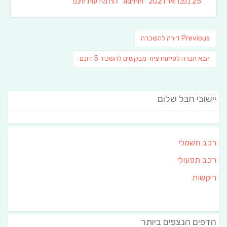
Categories
Author
Posted
25 בפברואר 2021
admin
לוח מודעות חינם
on
ניווט
Previous
Previous
דירה להשכרה
post:
פוסט
הבא
חברה לפיתוח ציוד מבקשים להשכיר 5 דונם
הבא:
יישובי חבל שלום
רכב חשמלי
רכב תפעולי
ריקשות
הדפים הנצפים ביותר