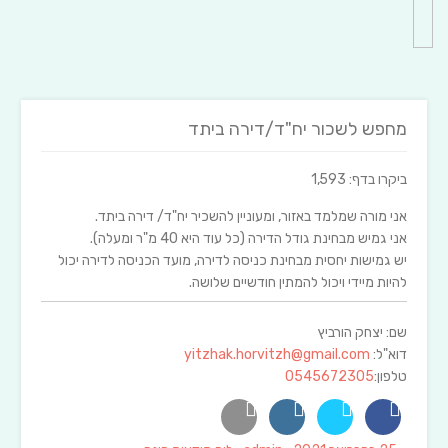
מחפש לשכור יח"ד/דירה ביתד
ביקרו בדף: 1,593
אני מורה שמלמד באזור, ומעוניין להשכיר יח"ד/ דירה ביתד.
אני גמיש מבחינת גודל הדירה (כל עוד היא 40 מ"ר ומעלה).
יש גמישות יחסית מבחינת כניסה לדירה, מועד הכניסה לדירה יכול
להיות מיידי ויכול להמתין חודשיים שלושה.
שם: יצחק הורביץ
דוא"ל:
yitzhak.horvitzh@gmail.com
טלפון:
0545672305