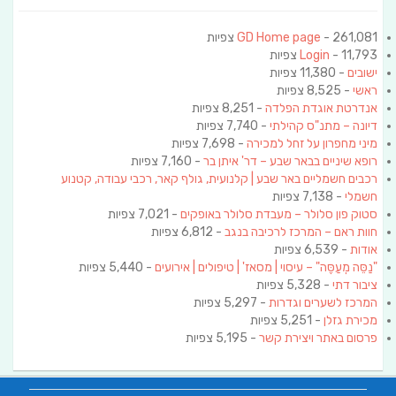
- 261,081 צפיות
GD Home page
- 11,793 צפיות
Login
ישובים
- 11,380 צפיות
ראשי
- 8,525 צפיות
אנדרטת אוגדת הפלדה
- 8,251 צפיות
דיונה – מתנ"ס קהילתי
- 7,740 צפיות
מיני מחפרון על זחל למכירה
- 7,698 צפיות
רופא שיניים בבאר שבע – דר' איתן בר
- 7,160 צפיות
רכבים חשמליים באר שבע | קלנועית, גולף קאר, רכבי עבודה, קטנוע
חשמלי
- 7,138 צפיות
סטוק פון סלולר – מעבדת סלולר באופקים
- 7,021 צפיות
חוות ראם – המרכז לרכיבה בנגב
- 6,812 צפיות
אודות
- 6,539 צפיות
"נַסֵּה מְעַסֶּה" – עיסוי | מסאז' | טיפולים | אירועים
- 5,440 צפיות
ציבור דתי
- 5,328 צפיות
המרכז לשערים וגדרות
- 5,297 צפיות
מכירת גזלן
- 5,251 צפיות
פרסום באתר ויצירת קשר
- 5,195 צפיות