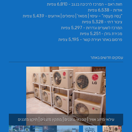
חוות ראם – המרכז לרכיבה בנגב
- 6,810 צפיות
אודות
- 6,538 צפיות
"נַסֵּה מְעַסֶּה" – עיסוי | מסאז' | טיפולים | אירועים
- 5,439 צפיות
ציבור דתי
- 5,328 צפיות
המרכז לשערים וגדרות
- 5,297 צפיות
מכירת גזלן
- 5,251 צפיות
פרסום באתר ויצירת קשר
- 5,195 צפיות
עסקים חדשים באתר
ם | מתקין מזגנים | תיקון מזגנים
בורגר באשכול | בורגר 232 | Burger 232 | בורגר בר