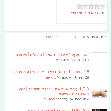
אין חוות דעת
מועדף
מפרסמים אחרונים
הצג הכל
"נַסֵּה מְעַסֶּה" – עיסוי | מסאז' | טיפולים | אירועים
שירותי מסאז' ו עיסוי
קרא עוד
Fitnees 28 – סטודיו לאימונים אישיים וקבוצתיים
Fitnees 28 – סטודיו ל
קרא עוד
L.T.O יעוץ משכנתאות וכלכלת משפחה | יועץ
משכנתאות באשכול
שלום לכם! שמי עפר פקר
קרא עוד
Mid-Bar | בורגר בר | מסעדה באשכול