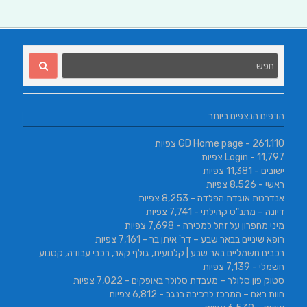
הדפים הנצפים ביותר
- 261,110 צפיות
GD Home page
- 11,797 צפיות
Login
ישובים
- 11,381 צפיות
ראשי
- 8,526 צפיות
אנדרטת אוגדת הפלדה
- 8,253 צפיות
דיונה – מתנ"ס קהילתי
- 7,741 צפיות
מיני מחפרון על זחל למכירה
- 7,698 צפיות
רופא שיניים בבאר שבע – דר' איתן בר
- 7,161 צפיות
רכבים חשמליים באר שבע | קלנועית, גולף קאר, רכבי עבודה, קטנוע
חשמלי
- 7,139 צפיות
סטוק פון סלולר – מעבדת סלולר באופקים
- 7,022 צפיות
חוות ראם – המרכז לרכיבה בנגב
- 6,812 צפיות