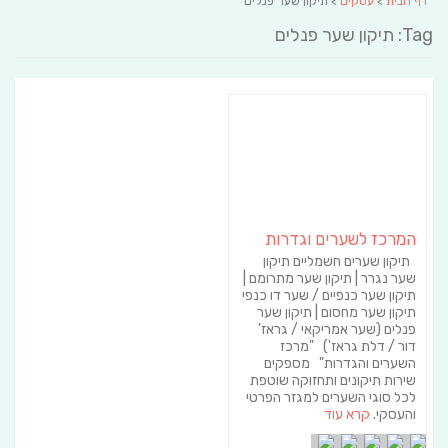
דף הבית
>
עסקים
> תיקון שער פנלים
Tag: תיקון שער פנלים
המרכז לשערים וגדרות
תיקון שערים חשמליים תיקון
שער נגרר | תיקון שער מתרומם |
תיקון שער כנפיים / שער דו כנפי
תיקון שער מחסום | תיקון שער
פנלים (שער אמריקאי / גראז'
דור / דלת גראז') "מרכז
השערים והגדרות" מספקים
שירות תיקונים ותחזוקה שוטפת
לכל סוגי השערים למגזר הפרטי
והעסקי.
קרא עוד