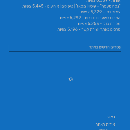
אודות
- 6,539 צפיות
"נַסֵּה מְעַסֶּה" – עיסוי | מסאז' | טיפולים | אירועים
- 5,445 צפיות
ציבור דתי
- 5,329 צפיות
המרכז לשערים וגדרות
- 5,299 צפיות
מכירת גזלן
- 5,253 צפיות
פרסום באתר ויצירת קשר
- 5,196 צפיות
עסקים חדשים באתר
ראשי
אודות האתר