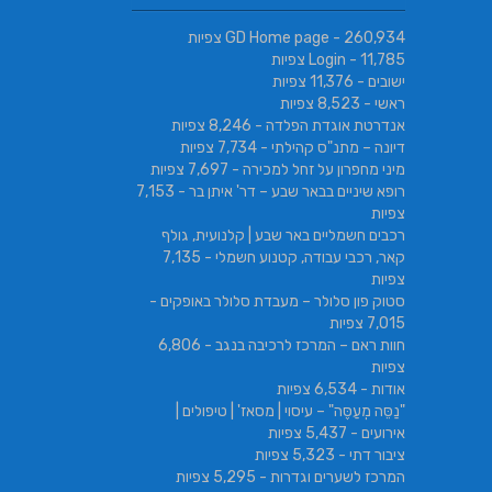
- 260,934 צפיות
GD Home page
- 11,785 צפיות
Login
ישובים
- 11,376 צפיות
ראשי
- 8,523 צפיות
אנדרטת אוגדת הפלדה
- 8,246 צפיות
דיונה – מתנ"ס קהילתי
- 7,734 צפיות
מיני מחפרון על זחל למכירה
- 7,697 צפיות
רופא שיניים בבאר שבע – דר' איתן בר
- 7,153
צפיות
רכבים חשמליים באר שבע | קלנועית, גולף
קאר, רכבי עבודה, קטנוע חשמלי
- 7,135
צפיות
סטוק פון סלולר – מעבדת סלולר באופקים
-
7,015 צפיות
חוות ראם – המרכז לרכיבה בנגב
- 6,806
צפיות
אודות
- 6,534 צפיות
"נַסֵּה מְעַסֶּה" – עיסוי | מסאז' | טיפולים |
אירועים
- 5,437 צפיות
ציבור דתי
- 5,323 צפיות
המרכז לשערים וגדרות
- 5,295 צפיות