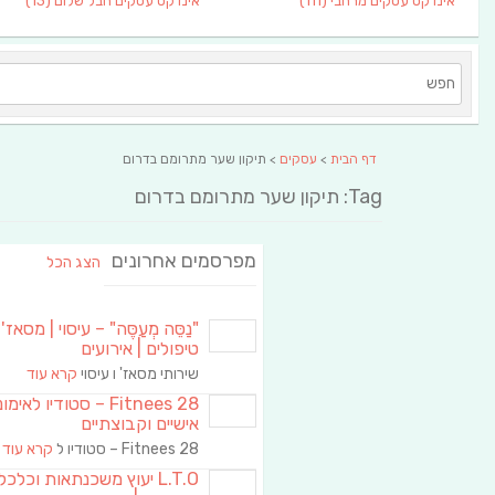
אינדקס עסקים מרחבי
(111)
אינדקס עסקים חבל שלום
(13)
דף הבית
>
עסקים
> תיקון שער מתרומם בדרום
Tag: תיקון שער מתרומם בדרום
מפרסמים אחרונים
הצג הכל
"נַסֵּה מְעַסֶּה" – עיסוי | מסאז' 
טיפולים | אירועים
שירותי מסאז' ו עיסוי
קרא עוד
Fitnees 28 – סטודיו לאימו
אישיים וקבוצתיים
Fitnees 28 – סטודיו ל
קרא עוד
L.T.O יעוץ משכנתאות וכלכ