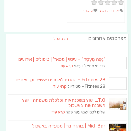
אין חוות דעת
מועדף
מפרסמים אחרונים
הצג הכל
"נַסֵּה מְעַסֶּה" – עיסוי | מסאז' | טיפולים | אירועים
שירותי מסאז' ו עיסוי
קרא עוד
Fitnees 28 – סטודיו לאימונים אישיים וקבוצתיים
Fitnees 28 – סטודיו ל
קרא עוד
L.T.O יעוץ משכנתאות וכלכלת משפחה | יועץ
משכנתאות באשכול
שלום לכם! שמי עפר פקר
קרא עוד
Mid-Bar | בורגר בר | מסעדה באשכול