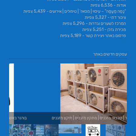
אודות
- 6,536 צפיות
"נַסֵּה מְעַסֶּה" – עיסוי | מסאז' | טיפולים | אירועים
- 5,439 צפיות
ציבור דתי
- 5,327 צפיות
המרכז לשערים וגדרות
- 5,296 צפיות
מכירת גזלן
- 5,251 צפיות
פרסום באתר ויצירת קשר
- 5,189 צפיות
עסקים חדשים באתר
L.T.O יעוץ משכנתאות ו
בורגר באשכול | בורגר 232 | Burger 232 | בורגר בר