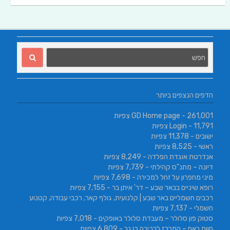
הדפים הנצפים ביותר
- 261,001 צפיות
GD Home page
- 11,791 צפיות
Login
ישובים
- 11,378 צפיות
ראשי
- 8,525 צפיות
אנדרטת אוגדת הפלדה
- 8,249 צפיות
דיונה – מתנ"ס קהילתי
- 7,739 צפיות
מיני מחפרון על זחל למכירה
- 7,698 צפיות
רופא שיניים בבאר שבע – דר' איתן בר
- 7,155 צפיות
רכבים חשמליים באר שבע | קלנועית, גולף קאר, רכבי עבודה, קטנוע
חשמלי
- 7,137 צפיות
סטוק פון סלולר – מעבדת סלולר באופקים
- 7,018 צפיות
חוות ראם – המרכז לרכיבה בנגב
- 6,809 צפיות