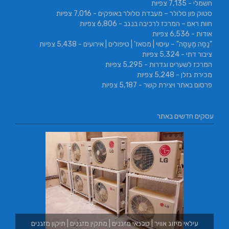
חשמלי
- 7,135 צפיות
סטוק פון סלולר – מעבדת סלולר באופקים
- 7,016 צפיות
חוות ראם – המרכז לרכיבה בנגב
- 6,806 צפיות
אודות
- 6,536 צפיות
"נַסֵּה מְעַסֶּה" – עיסוי | מסאז' | טיפולים | אירועים
- 5,438 צפיות
ציבור דתי
- 5,324 צפיות
המרכז לשערים וגדרות
- 5,295 צפיות
מכירת גזלן
- 5,248 צפיות
פרסום באתר ויצירת קשר
- 5,187 צפיות
עסקים חדשים באתר
מזגנים
בורגר באשכול | בורגר 232 | Burger 232 | בורגר בר