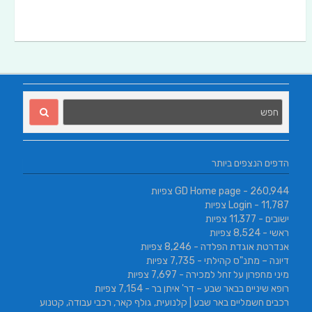
הדפים הנצפים ביותר
- 260,944 צפיות
GD Home page
- 11,787 צפיות
Login
ישובים
- 11,377 צפיות
ראשי
- 8,524 צפיות
אנדרטת אוגדת הפלדה
- 8,246 צפיות
דיונה – מתנ"ס קהילתי
- 7,735 צפיות
מיני מחפרון על זחל למכירה
- 7,697 צפיות
רופא שיניים בבאר שבע – דר' איתן בר
- 7,154 צפיות
רכבים חשמליים באר שבע | קלנועית, גולף קאר, רכבי עבודה, קטנוע