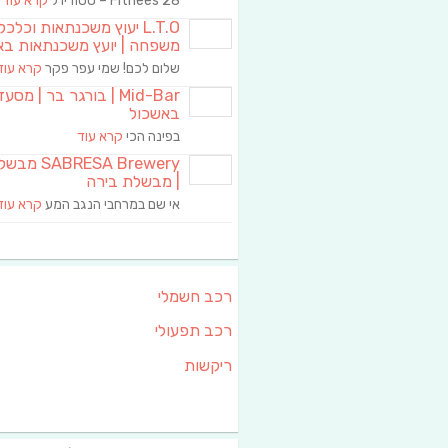
Fitnees 28 – סטודיו ל
קרא עוד
L.T.O יעוץ משכנתאות וכלכ
משפחה | יועץ משכנתאות בא
שלום לכם! שמי עפר פקר
קרא עוד
Mid-Bar | בורגר בר | מסע
באשכול
בפינה הכי
קרא עוד
RESA Brewery
| מבשלת בירה
אי שם במרחבי הנגב המע
קרא עוד
רכב חשמלי
רכב תפעולי
ריקשות