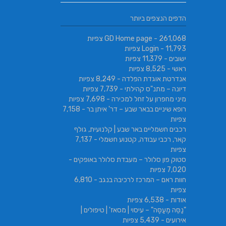
הדפים הנצפים ביותר
- 261,068 צפיות
GD Home page
- 11,793 צפיות
Login
ישובים
- 11,379 צפיות
ראשי
- 8,525 צפיות
אנדרטת אוגדת הפלדה
- 8,249 צפיות
דיונה – מתנ"ס קהילתי
- 7,739 צפיות
מיני מחפרון על זחל למכירה
- 7,698 צפיות
רופא שיניים בבאר שבע – דר' איתן בר
- 7,158
צפיות
רכבים חשמליים באר שבע | קלנועית, גולף
קאר, רכבי עבודה, קטנוע חשמלי
- 7,137
צפיות
סטוק פון סלולר – מעבדת סלולר באופקים
-
7,020 צפיות
חוות ראם – המרכז לרכיבה בנגב
- 6,810
צפיות
אודות
- 6,538 צפיות
"נַסֵּה מְעַסֶּה" – עיסוי | מסאז' | טיפולים |
אירועים
- 5,439 צפיות