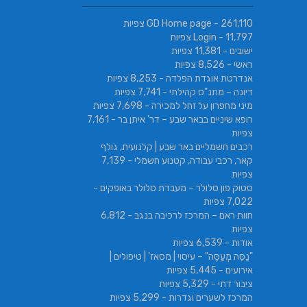
- 261,110 צפיות
GD Home page
- 11,797 צפיות
Login
ישובים
- 11,381 צפיות
ראשי
- 8,526 צפיות
אנדרטת אוגדת הפלדה
- 8,253 צפיות
דיונה – מתנ"ס קהילתי
- 7,741 צפיות
מיני מחפרון על זחל למכירה
- 7,698 צפיות
רופא שיניים בבאר שבע – דר' איתן בר
- 7,161
צפיות
רכבים חשמליים באר שבע | קלנועית, גולף
קאר, רכבי עבודה, קטנוע חשמלי
- 7,139
צפיות
סטוק פון סלולר – מעבדת סלולר באופקים
-
7,022 צפיות
חוות ראם – המרכז לרכיבה בנגב
- 6,812
צפיות
אודות
- 6,539 צפיות
"נַסֵּה מְעַסֶּה" – עיסוי | מסאז' | טיפולים |
אירועים
- 5,445 צפיות
ציבור דתי
- 5,329 צפיות
המרכז לשערים וגדרות
- 5,299 צפיות