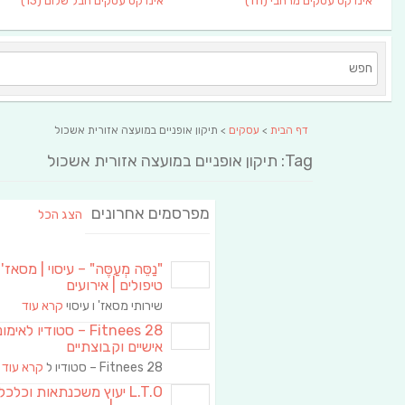
אינדקס עסקים מרחבי
(111)
אינדקס עסקים חבל שלום
(13)
דף הבית
>
עסקים
> תיקון אופניים במועצה אזורית אשכול
Tag: תיקון אופניים במועצה אזורית אשכול
מפרסמים אחרונים
הצג הכל
"נַסֵּה מְעַסֶּה" – עיסוי | מסאז' 
טיפולים | אירועים
שירותי מסאז' ו עיסוי
קרא עוד
Fitnees 28 – סטודיו לאימו
אישיים וקבוצתיים
Fitnees 28 – סטודיו ל
קרא עוד
L.T.O יעוץ משכנתאות וכלכ