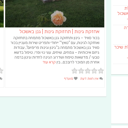
לת
שכול
דה
אחזקת גינות | תחזוקת גינות | גנן באשכול
בכור סוויד – גינון ותחזוקה גנן באשכול מתמחה בתחזוקה
ואחזקה לגינות, עם "טאץ'" ייחודי ותפריט שירות מעניין בכור
SAB מבשלת שיכר
סוויד גנן באשכול מתמחה ב"גינון וגינות פרימיום", עבודות
גיזום איכותיות – צמחים, שיחים, עצי נוי ופרי, טיפול בדשא
טבעי / מדשאות טיפוח ושדרוג הגינה לחדות וגינון ברמה
אחרת מן המוכר לרובכם.. בין
קרא עוד
אין חוות דעת
מועדף