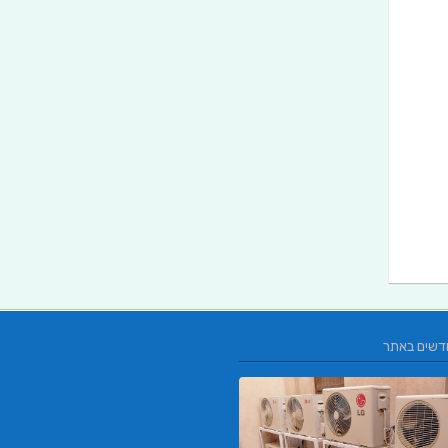
דשים באתר
L.T.O יעוץ משכנתאות וכלכלת משפחה | יוע