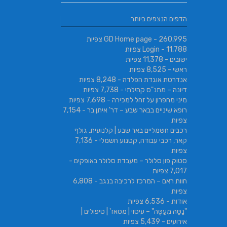
הניסים של השף | מסעדת שף בבי
SABRESA Brewery מבשלת שיכר | מבשלת
הדפים הנצפים ביותר
גורמה
בירה
- 260,995 צפיות
GD Home page
- 11,788 צפיות
Login
ישובים
- 11,378 צפיות
ראשי
- 8,525 צפיות
אנדרטת אוגדת הפלדה
- 8,248 צפיות
דיונה – מתנ"ס קהילתי
- 7,738 צפיות
מיני מחפרון על זחל למכירה
- 7,698 צפיות
רופא שיניים בבאר שבע – דר' איתן בר
- 7,154
צפיות
רכבים חשמליים באר שבע | קלנועית, גולף
קאר, רכבי עבודה, קטנוע חשמלי
- 7,136
צפיות
סטוק פון סלולר – מעבדת סלולר באופקים
-
7,017 צפיות
חוות ראם – המרכז לרכיבה בנגב
- 6,808
צפיות
אודות
- 6,536 צפיות
"נַסֵּה מְעַסֶּה" – עיסוי | מסאז' | טיפולים |
אירועים
- 5,439 צפיות