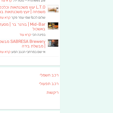
Fitnees 28 – סטודיו ל
קרא עוד
L.T.O יעוץ משכנתאות וכלכ
משפחה | יועץ משכנתאות בא
שלום לכם! שמי עפר פקר
קרא עוד
Mid-Bar | בורגר בר | מסע
באשכול
בפינה הכי
קרא עוד
RESA Brewery
| מבשלת בירה
אי שם במרחבי הנגב המע
קרא עוד
רכב חשמלי
רכב תפעולי
ריקשות