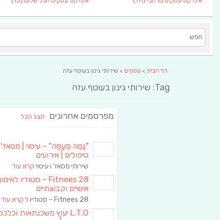
אינדקס עסקים מרחבי
(111)
אינדקס עסקים חבל שלום
(13)
דף הבית
>
עסקים
> שירותי גינון בעוטף עזה
Tag: שירותי גינון בעוטף עזה
מפרסמים אחרונים
הצג הכל
"נַסֵּה מְעַסֶּה" – עיסוי | מסאז' 
טיפולים | אירועים
שירותי מסאז' ו עיסוי
קרא עוד
Fitnees 28 – סטודיו לאימו
אישיים וקבוצתיים
Fitnees 28 – סטודיו ל
קרא עוד
L.T.O יעוץ משכנתאות וכלכ