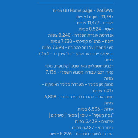
- 260,990 צפיות
GD Home page
- 11,787 צפיות
Login
ישובים
- 11,377 צפיות
ראשי
- 8,524 צפיות
אנדרטת אוגדת הפלדה
- 8,248 צפיות
דיונה – מתנ"ס קהילתי
- 7,738 צפיות
מיני מחפרון על זחל למכירה
- 7,698 צפיות
רופא שיניים בבאר שבע – דר' איתן בר
- 7,154
צפיות
רכבים חשמליים באר שבע | קלנועית, גולף
קאר, רכבי עבודה, קטנוע חשמלי
- 7,136
צפיות
סטוק פון סלולר – מעבדת סלולר באופקים
-
7,017 צפיות
חוות ראם – המרכז לרכיבה בנגב
- 6,808
צפיות
אודות
- 6,536 צפיות
"נַסֵּה מְעַסֶּה" – עיסוי | מסאז' | טיפולים |
אירועים
- 5,439 צפיות
ציבור דתי
- 5,327 צפיות
המרכז לשערים וגדרות
- 5,296 צפיות