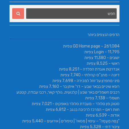
הדפים הנצפים ביותר
- 261,084 צפיות
GD Home page
- 11,795 צפיות
Login
ישובים
- 11,380 צפיות
ראשי
- 8,525 צפיות
אנדרטת אוגדת הפלדה
- 8,251 צפיות
דיונה – מתנ"ס קהילתי
- 7,740 צפיות
מיני מחפרון על זחל למכירה
- 7,698 צפיות
רופא שיניים בבאר שבע – דר' איתן בר
- 7,160 צפיות
רכבים חשמליים באר שבע | קלנועית, גולף קאר, רכבי עבודה, קטנוע
חשמלי
- 7,138 צפיות
סטוק פון סלולר – מעבדת סלולר באופקים
- 7,021 צפיות
חוות ראם – המרכז לרכיבה בנגב
- 6,812 צפיות
אודות
- 6,539 צפיות
"נַסֵּה מְעַסֶּה" – עיסוי | מסאז' | טיפולים | אירועים
- 5,440 צפיות
ציבור דתי
- 5,328 צפיות