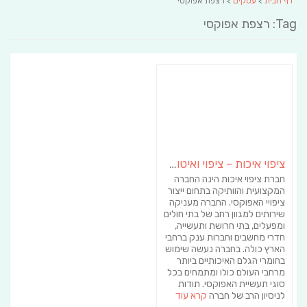
דף הבית
>
עסקים
> רצפת אפוקסי
Tag: רצפת אפוקסי
ציפוי איכות – ציפוי ואיטום באפוקסי ופוליאוריטן
חברת ציפוי איכות הינה החברה
המקצועית והוותיקה בתחום ייצור
ציפויי האפוקסי. החברה מעניקה
שירותים למגוון רחב של בתי חולים
ומפעלים, בתי חרושת ותעשייה,
חדרי מחשבים וחברות ענק ברחבי
הארץ כולה. בחברה נעשה שימוש
בחומרי הגלם האיכותיים ביותר
מרחבי העולם כולו ומתמחים בכל
סוגי תעשיית האפוקסי. תודות
לניסיון הרב של חברה
קרא עוד