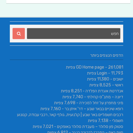
הדפים הנצפים ביותר
- 261,081 צפיות
GD Home page
- 11,793 צפיות
Login
ישובים
- 11,380 צפיות
ראשי
- 8,525 צפיות
אנדרטת אוגדת הפלדה
- 8,251 צפיות
דיונה – מתנ"ס קהילתי
- 7,740 צפיות
מיני מחפרון על זחל למכירה
- 7,698 צפיות
רופא שיניים בבאר שבע – דר' איתן בר
- 7,160 צפיות
רכבים חשמליים באר שבע | קלנועית, גולף קאר, רכבי עבודה, קטנוע
חשמלי
- 7,138 צפיות
סטוק פון סלולר – מעבדת סלולר באופקים
- 7,021 צפיות
חוות ראם – המרכז לרכיבה בנגב
- 6,812 צפיות