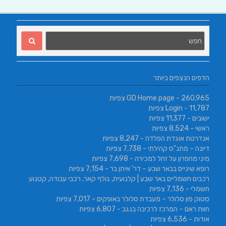
הדפים הנצפים ביותר
- 260,965 צפיות
GD Home page
- 11,787 צפיות
Login
ישובים
- 11,377 צפיות
ראשי
- 8,524 צפיות
אנדרטת אוגדת הפלדה
- 8,247 צפיות
דיונה – מתנ"ס קהילתי
- 7,738 צפיות
מיני מחפרון על זחל למכירה
- 7,698 צפיות
רופא שיניים בבאר שבע – דר' איתן בר
- 7,154 צפיות
רכבים חשמליים באר שבע | קלנועית, גולף קאר, רכבי עבודה, קטנוע
חשמלי
- 7,136 צפיות
סטוק פון סלולר – מעבדת סלולר באופקים
- 7,017 צפיות
חוות ראם – המרכז לרכיבה בנגב
- 6,807 צפיות
אודות
- 6,536 צפיות