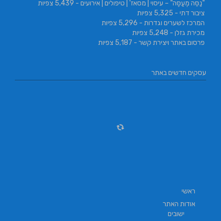
"נַסֵּה מְעַסֶּה" – עיסוי | מסאז' | טיפולים | אירועים
- 5,439 צפיות
ציבור דתי
- 5,325 צפיות
המרכז לשערים וגדרות
- 5,296 צפיות
מכירת גזלן
- 5,248 צפיות
פרסום באתר ויצירת קשר
- 5,187 צפיות
עסקים חדשים באתר
ראשי
אודות האתר
ישובים