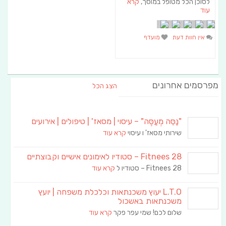
לסוכן הכל מטופל במוסך,
קרא
עוד
אין חוות דעת
מועדף
מפרסמים אחרונים
הצג הכל
"נַסֵּה מְעַסֶּה" – עיסוי | מסאז' | טיפולים | אירועים
שירותי מסאז' ו עיסוי
קרא עוד
Fitnees 28 – סטודיו לאימונים אישיים וקבוצתיים
Fitnees 28 – סטודיו ל
קרא עוד
L.T.O יעוץ משכנתאות וכלכלת משפחה | יועץ
משכנתאות באשכול
שלום לכם! שמי עפר פקר
קרא עוד