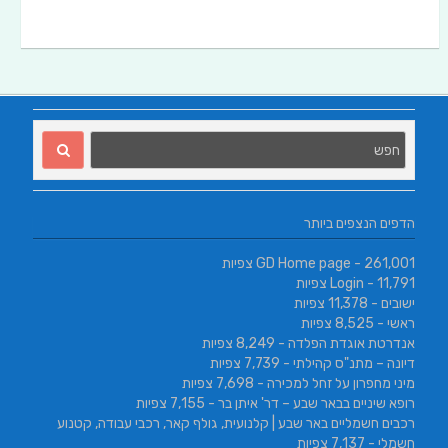
הדפים הנצפים ביותר
- 261,001 צפיות
GD Home page
- 11,791 צפיות
Login
ישובים
- 11,378 צפיות
ראשי
- 8,525 צפיות
אנדרטת אוגדת הפלדה
- 8,249 צפיות
דיונה – מתנ"ס קהילתי
- 7,739 צפיות
מיני מחפרון על זחל למכירה
- 7,698 צפיות
רופא שיניים בבאר שבע – דר' איתן בר
- 7,155 צפיות
רכבים חשמליים באר שבע | קלנועית, גולף קאר, רכבי עבודה, קטנוע
חשמלי
- 7,137 צפיות