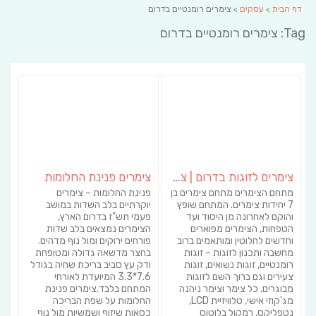
דף הבית
>
עסקים
> צימרים רומנטיים בדרום
Tag: צימרים רומנטיים בדרום
צימרים לזוגות בדרום | צמרת הברוש
צימרים פנינת החלומות
מתחם הצימרים מתחם צימרים בן
פנינת החלומות – צימרים
7 יחידות צימרים. המתחם שופץ
יוקרתיים בלב השדות במושב
והוקם לאחרונה מן היסוד ועד
פעמי תש"ז בדרום הארץ,
הטפחות, הצימרים מפוארים
הצימרים נמצאים בלב שדות
וחדשים לחלוטין ומותאמים ברוב
פורחים ירוקים ומול נוף מדהים.
מחשבה ותכנון לזוגות – זוגות
בחצר מדשאה גדולה ומטופחת
רומנטיים, זוגות נשואים, זוגות
ודק עץ סביב בריכת שחיה בגודל
צעירים וגם ברוך השם לזוגות
7.6*3.3 המיועדת לאורחי
מבוגרים. כל צימר וצימר ניהנה
המתחם בלבד.צימרים פנינת
מג'קוזי אישי, טלוויזיית LCD,
החלומות על שפת הבריכה
נטפליקס, רמקול בלוטוס
כסאות שיזוף ושמשיות מול נוף