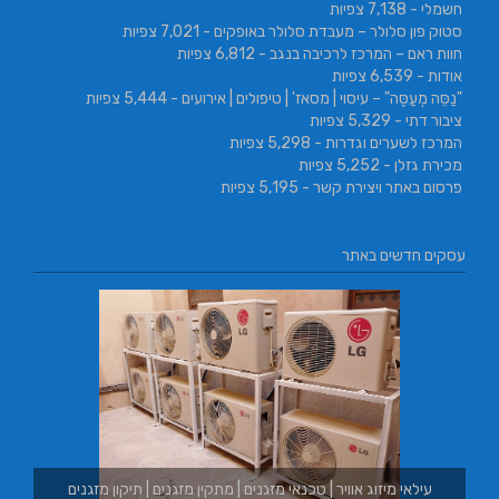
חשמלי
- 7,138 צפיות
סטוק פון סלולר – מעבדת סלולר באופקים
- 7,021 צפיות
חוות ראם – המרכז לרכיבה בנגב
- 6,812 צפיות
אודות
- 6,539 צפיות
"נַסֵּה מְעַסֶּה" – עיסוי | מסאז' | טיפולים | אירועים
- 5,444 צפיות
ציבור דתי
- 5,329 צפיות
המרכז לשערים וגדרות
- 5,298 צפיות
מכירת גזלן
- 5,252 צפיות
פרסום באתר ויצירת קשר
- 5,195 צפיות
עסקים חדשים באתר
ם | מתקין מזגנים | תיקון מזגנים
בורגר באשכול | בורגר 232 | Burger 232 | בורגר בר