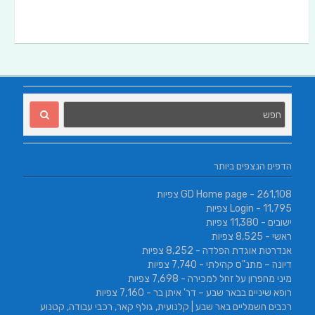
הדפים הנצפים ביותר
- 261,108 צפיות
GD Home page
- 11,795 צפיות
Login
ישובים
- 11,380 צפיות
ראשי
- 8,525 צפיות
אנדרטת אוגדת הפלדה
- 8,252 צפיות
דיונה – מתנ"ס קהילתי
- 7,740 צפיות
מיני מחפרון על זחל למכירה
- 7,698 צפיות
רופא שיניים בבאר שבע – דר' איתן בר
- 7,160 צפיות
רכבים חשמליים באר שבע | קלנועית, גולף קאר, רכבי עבודה, קטנוע