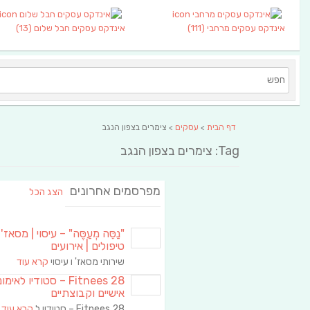
אינדקס עסקים מרחבי
(111)
אינדקס עסקים חבל שלום
(13)
דף הבית
>
עסקים
> צימרים בצפון הנגב
Tag: צימרים בצפון הנגב
מפרסמים אחרונים
הצג הכל
"נַסֵּה מְעַסֶּה" – עיסוי | מסאז' 
טיפולים | אירועים
שירותי מסאז' ו עיסוי
קרא עוד
Fitnees 28 – סטודיו לאימו
אישיים וקבוצתיים
Fitnees 28 – סטודיו ל
קרא עוד