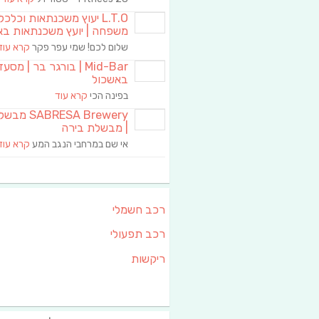
L.T.O יעוץ משכנתאות וכלכ
משפחה | יועץ משכנתאות בא
שלום לכם! שמי עפר פקר
קרא עוד
Mid-Bar | בורגר בר | מסע
באשכול
בפינה הכי
קרא עוד
RESA Brewery
| מבשלת בירה
אי שם במרחבי הנגב המע
קרא עוד
רכב חשמלי
רכב תפעולי
ריקשות