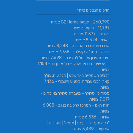
הדפים הנצפים ביותר
- 260,990 צפיות
GD Home page
- 11,787 צפיות
Login
ישובים
- 11,377 צפיות
ראשי
- 8,524 צפיות
אנדרטת אוגדת הפלדה
- 8,248 צפיות
דיונה – מתנ"ס קהילתי
- 7,738 צפיות
מיני מחפרון על זחל למכירה
- 7,698 צפיות
רופא שיניים בבאר שבע – דר' איתן בר
- 7,154
צפיות
רכבים חשמליים באר שבע | קלנועית, גולף
קאר, רכבי עבודה, קטנוע חשמלי
- 7,136
צפיות
סטוק פון סלולר – מעבדת סלולר באופקים
-
7,017 צפיות
חוות ראם – המרכז לרכיבה בנגב
- 6,808
צפיות
אודות
- 6,536 צפיות
"נַסֵּה מְעַסֶּה" – עיסוי | מסאז' | טיפולים |
אירועים
- 5,439 צפיות