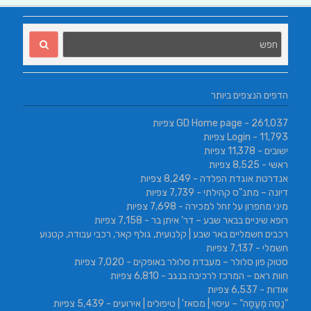
הדפים הנצפים ביותר
- 261,037 צפיות
GD Home page
- 11,793 צפיות
Login
ישובים
- 11,378 צפיות
ראשי
- 8,525 צפיות
אנדרטת אוגדת הפלדה
- 8,249 צפיות
דיונה – מתנ"ס קהילתי
- 7,739 צפיות
מיני מחפרון על זחל למכירה
- 7,698 צפיות
רופא שיניים בבאר שבע – דר' איתן בר
- 7,158 צפיות
רכבים חשמליים באר שבע | קלנועית, גולף קאר, רכבי עבודה, קטנוע
חשמלי
- 7,137 צפיות
סטוק פון סלולר – מעבדת סלולר באופקים
- 7,020 צפיות
חוות ראם – המרכז לרכיבה בנגב
- 6,810 צפיות
אודות
- 6,537 צפיות
"נַסֵּה מְעַסֶּה" – עיסוי | מסאז' | טיפולים | אירועים
- 5,439 צפיות