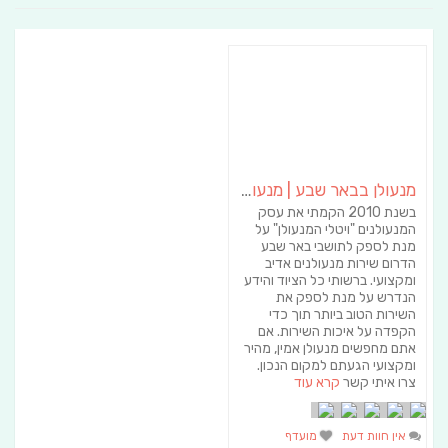
מנעולן בבאר שבע | מנעולן באופקים | ויטלי המנעולן
בשנת 2010 הקמתי את עסק
המנעולנים "ויטלי המנעולן" על
מנת לספק לתושבי באר שבע
הדרום שירות מנעולנים אדיב
ומקצועי. ברשותי כל הציוד והידע
הנדרש על מנת לספק את
השירות הטוב ביותר תוך כדי
הקפדה על איכות השירות. אם
אתם מחפשים מנעולן אמין, מהיר
ומקצועי הגעתם למקום הנכון.
צרו איתי קשר
קרא עוד
אין חוות דעת
מועדף