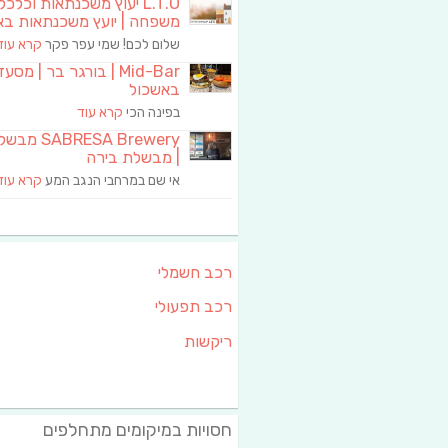
L.T.O יעוץ משכנתאות וכלכ
משפחה | יועץ משכנתאות בא
שלום לכם! שמי עפר פקר
קרא עוד
Mid-Bar | בורגר בר | מסע
באשכול
בפינה הכי
קרא עוד
RESA Brewery
| מבשלת בירה
אי שם במרחבי הנגב המע
קרא עוד
רכב חשמלי
רכב תפעולי
ריקשות
חסויות במיקומים מתחלפים