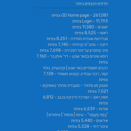
SABRESA Brewery מבשלת שיכר | מבשלת
הדפים הנצפים ביותר
גורמה
בירה
- 261,081 צפיות
GD Home page
- 11,793 צפיות
Login
ישובים
- 11,380 צפיות
ראשי
- 8,525 צפיות
אנדרטת אוגדת הפלדה
- 8,251 צפיות
דיונה – מתנ"ס קהילתי
- 7,740 צפיות
מיני מחפרון על זחל למכירה
- 7,698 צפיות
רופא שיניים בבאר שבע – דר' איתן בר
- 7,160
צפיות
רכבים חשמליים באר שבע | קלנועית, גולף
קאר, רכבי עבודה, קטנוע חשמלי
- 7,138
צפיות
סטוק פון סלולר – מעבדת סלולר באופקים
-
7,021 צפיות
חוות ראם – המרכז לרכיבה בנגב
- 6,812
צפיות
אודות
- 6,539 צפיות
"נַסֵּה מְעַסֶּה" – עיסוי | מסאז' | טיפולים |
אירועים
- 5,440 צפיות
ציבור דתי
- 5,328 צפיות