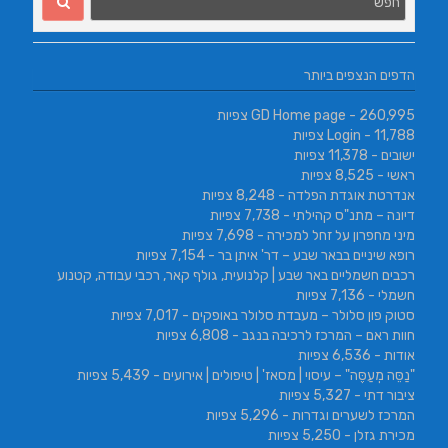
הדפים הנצפים ביותר
- 260,995 צפיות
GD Home page
- 11,788 צפיות
Login
ישובים
- 11,378 צפיות
ראשי
- 8,525 צפיות
אנדרטת אוגדת הפלדה
- 8,248 צפיות
דיונה – מתנ"ס קהילתי
- 7,738 צפיות
מיני מחפרון על זחל למכירה
- 7,698 צפיות
רופא שיניים בבאר שבע – דר' איתן בר
- 7,154 צפיות
רכבים חשמליים באר שבע | קלנועית, גולף קאר, רכבי עבודה, קטנוע
חשמלי
- 7,136 צפיות
סטוק פון סלולר – מעבדת סלולר באופקים
- 7,017 צפיות
חוות ראם – המרכז לרכיבה בנגב
- 6,808 צפיות
אודות
- 6,536 צפיות
"נַסֵּה מְעַסֶּה" – עיסוי | מסאז' | טיפולים | אירועים
- 5,439 צפיות
ציבור דתי
- 5,327 צפיות
המרכז לשערים וגדרות
- 5,296 צפיות
מכירת גזלן
- 5,250 צפיות