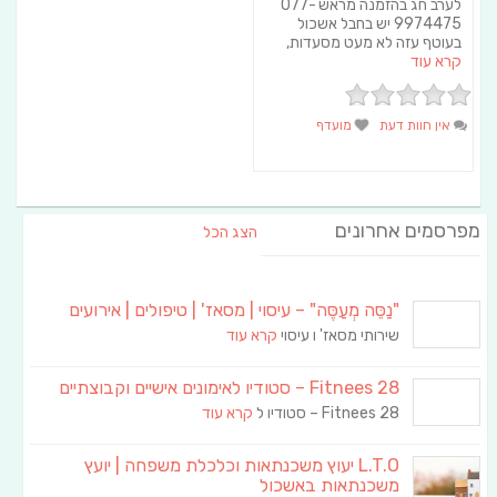
לערב חג בהזמנה מראש 077-
9974475 יש בחבל אשכול
בעוטף עזה לא מעט מסעדות,
קרא עוד
אין חוות דעת
מועדף
מפרסמים אחרונים
הצג הכל
"נַסֵּה מְעַסֶּה" – עיסוי | מסאז' | טיפולים | אירועים
שירותי מסאז' ו עיסוי
קרא עוד
Fitnees 28 – סטודיו לאימונים אישיים וקבוצתיים
Fitnees 28 – סטודיו ל
קרא עוד
L.T.O יעוץ משכנתאות וכלכלת משפחה | יועץ
משכנתאות באשכול