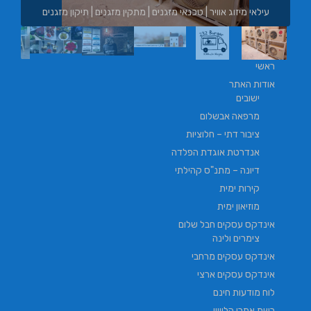
ין מזגנים | תיקון מזגנים
בורגר באשכול | בורגר 232 | Burger 232 | בורגר בר
ראשי
אודות האתר
ישובים
מרפאה אבשלום
ציבור דתי – חלוציות
אנדרטת אוגדת הפלדה
דיונה – מתנ"ס קהילתי
קירות ימית
מוזיאון ימית
אינדקס עסקים חבל שלום
צימרים ולינה
אינדקס עסקים מרחבי
אינדקס עסקים ארצי
לוח מודעות חינם
רשת אתרי הלוויין