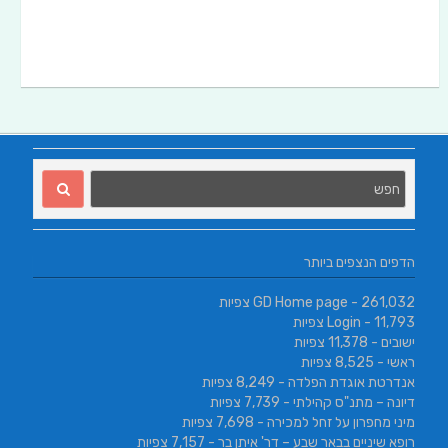
הדפים הנצפים ביותר
- 261,032 צפיות
GD Home page
- 11,793 צפיות
Login
ישובים
- 11,378 צפיות
ראשי
- 8,525 צפיות
אנדרטת אוגדת הפלדה
- 8,249 צפיות
דיונה – מתנ"ס קהילתי
- 7,739 צפיות
מיני מחפרון על זחל למכירה
- 7,698 צפיות
רופא שיניים בבאר שבע – דר' איתן בר
- 7,157 צפיות