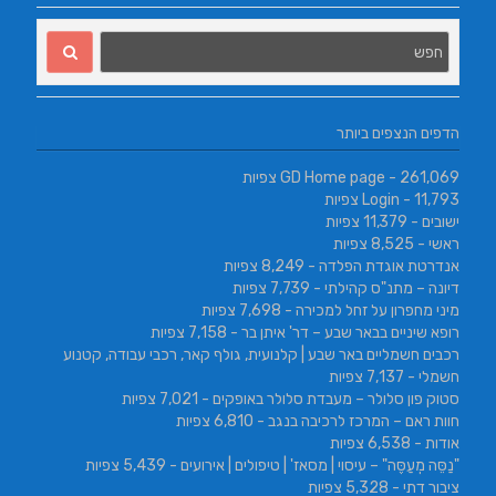
הדפים הנצפים ביותר
- 261,069 צפיות
GD Home page
- 11,793 צפיות
Login
ישובים
- 11,379 צפיות
ראשי
- 8,525 צפיות
אנדרטת אוגדת הפלדה
- 8,249 צפיות
דיונה – מתנ"ס קהילתי
- 7,739 צפיות
מיני מחפרון על זחל למכירה
- 7,698 צפיות
רופא שיניים בבאר שבע – דר' איתן בר
- 7,158 צפיות
רכבים חשמליים באר שבע | קלנועית, גולף קאר, רכבי עבודה, קטנוע
חשמלי
- 7,137 צפיות
סטוק פון סלולר – מעבדת סלולר באופקים
- 7,021 צפיות
חוות ראם – המרכז לרכיבה בנגב
- 6,810 צפיות
אודות
- 6,538 צפיות
"נַסֵּה מְעַסֶּה" – עיסוי | מסאז' | טיפולים | אירועים
- 5,439 צפיות
ציבור דתי
- 5,328 צפיות