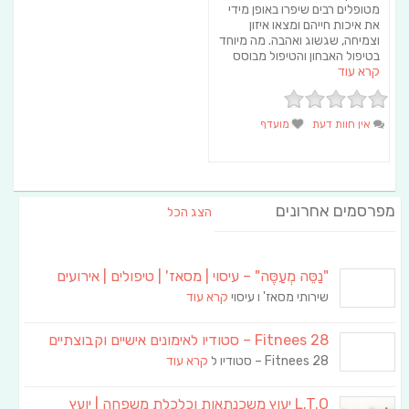
מטופלים רבים שיפרו באופן מידי
את איכות חייהם ומצאו איזון
וצמיחה, שגשוג ואהבה. מה מיוחד
בטיפול האבחון והטיפול מבוסס
קרא עוד
אין חוות דעת
מועדף
מפרסמים אחרונים
הצג הכל
"נַסֵּה מְעַסֶּה" – עיסוי | מסאז' | טיפולים | אירועים
שירותי מסאז' ו עיסוי
קרא עוד
Fitnees 28 – סטודיו לאימונים אישיים וקבוצתיים
Fitnees 28 – סטודיו ל
קרא עוד
L.T.O יעוץ משכנתאות וכלכלת משפחה | יועץ