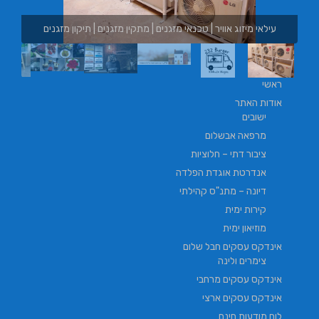
נים | תיקון מזגנים
בורגר באשכול | בורגר 232 | Burger 232 | בורגר בר
ראשי
אודות האתר
ישובים
מרפאה אבשלום
ציבור דתי – חלוציות
אנדרטת אוגדת הפלדה
דיונה – מתנ"ס קהילתי
קירות ימית
מוזיאון ימית
אינדקס עסקים חבל שלום
צימרים ולינה
אינדקס עסקים מרחבי
אינדקס עסקים ארצי
לוח מודעות חינם