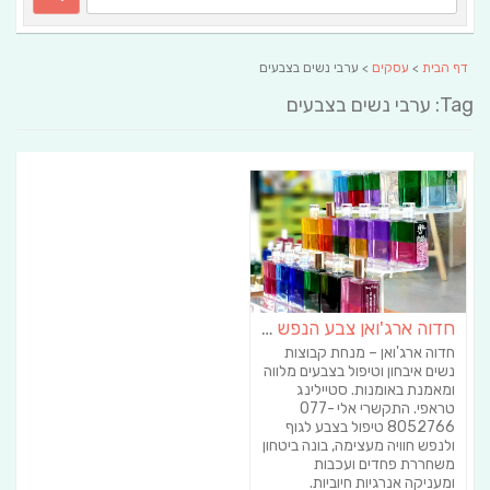
דף הבית
>
עסקים
> ערבי נשים בצבעים
Tag: ערבי נשים בצבעים
חדוה ארג'ואן צבע הנפש | אבחון וטיפול בצבע האורה סומא | אימון טיפולי באומנות
חדוה ארג'ואן – מנחת קבוצות
נשים איבחון וטיפול בצבעים מלווה
ומאמנת באומנות. סטיילינג
טראפי. התקשרי אלי 077-
8052766 טיפול בצבע לגוף
ולנפש חוויה מעצימה, בונה ביטחון
משחררת פחדים ועכבות
ומעניקה אנרגיות חיוביות.