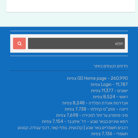
הדפים הנצפים ביותר
- 260,990 צפיות
GD Home page
- 11,787 צפיות
Login
ישובים
- 11,377 צפיות
ראשי
- 8,524 צפיות
אנדרטת אוגדת הפלדה
- 8,248 צפיות
דיונה – מתנ"ס קהילתי
- 7,738 צפיות
מיני מחפרון על זחל למכירה
- 7,698 צפיות
רופא שיניים בבאר שבע – דר' איתן בר
- 7,154 צפיות
רכבים חשמליים באר שבע | קלנועית, גולף קאר, רכבי עבודה, קטנוע
חשמלי
- 7,136 צפיות