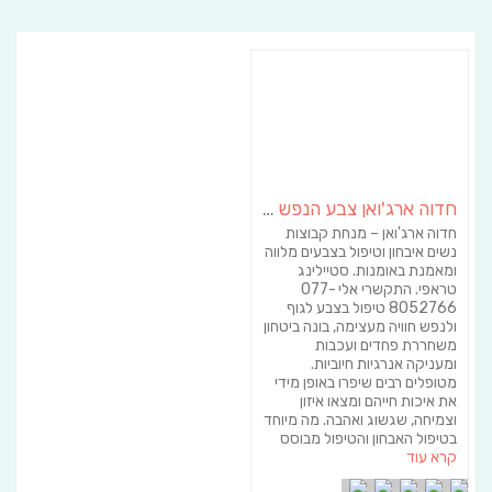
חדוה ארג'ואן צבע הנפש | אבחון וטיפול בצבע האורה סומא | אימון טיפולי באומנות
חדוה ארג'ואן – מנחת קבוצות
נשים איבחון וטיפול בצבעים מלווה
ומאמנת באומנות. סטיילינג
טראפי. התקשרי אלי 077-
8052766 טיפול בצבע לגוף
ולנפש חוויה מעצימה, בונה ביטחון
משחררת פחדים ועכבות
ומעניקה אנרגיות חיוביות.
מטופלים רבים שיפרו באופן מידי
את איכות חייהם ומצאו איזון
וצמיחה, שגשוג ואהבה. מה מיוחד
בטיפול האבחון והטיפול מבוסס
קרא עוד