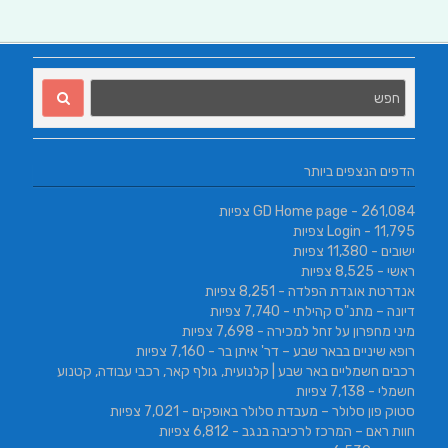
הדפים הנצפים ביותר
- 261,084 צפיות
GD Home page
- 11,795 צפיות
Login
ישובים
- 11,380 צפיות
ראשי
- 8,525 צפיות
אנדרטת אוגדת הפלדה
- 8,251 צפיות
דיונה – מתנ"ס קהילתי
- 7,740 צפיות
מיני מחפרון על זחל למכירה
- 7,698 צפיות
רופא שיניים בבאר שבע – דר' איתן בר
- 7,160 צפיות
רכבים חשמליים באר שבע | קלנועית, גולף קאר, רכבי עבודה, קטנוע
חשמלי
- 7,138 צפיות
סטוק פון סלולר – מעבדת סלולר באופקים
- 7,021 צפיות
חוות ראם – המרכז לרכיבה בנגב
- 6,812 צפיות