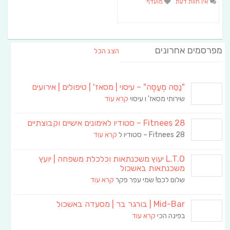
אין חוות דעת
מועדף
מפרסמים אחרונים
הצג הכל
"נַסֵּה מְעַסֶּה" – עיסוי | מסאז' | טיפולים | אירועים
שירותי מסאז' ו עיסוי
קרא עוד
Fitnees 28 – סטודיו לאימונים אישיים וקבוצתיים
Fitnees 28 – סטודיו ל
קרא עוד
L.T.O יעוץ משכנתאות וכלכלת משפחה | יועץ
משכנתאות באשכול
שלום לכם! שמי עפר פקר
קרא עוד
Mid-Bar | בורגר בר | מסעדה באשכול
בפינה הכי
קרא עוד