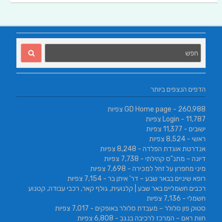
הדפים הנצפים ביותר
- 260,988 צפיות
GD Home page
- 11,787 צפיות
Login
ישובים
- 11,377 צפיות
ראשי
- 8,524 צפיות
אנדרטת אוגדת הפלדה
- 8,248 צפיות
דיונה – מתנ"ס קהילתי
- 7,738 צפיות
מיני מחפרון על זחל למכירה
- 7,698 צפיות
רופא שיניים בבאר שבע – דר' איתן בר
- 7,154 צפיות
רכבים חשמליים באר שבע | קלנועית, גולף קאר, רכבי עבודה, קטנוע
חשמלי
- 7,136 צפיות
סטוק פון סלולר – מעבדת סלולר באופקים
- 7,017 צפיות
חוות ראם – המרכז לרכיבה בנגב
- 6,808 צפיות