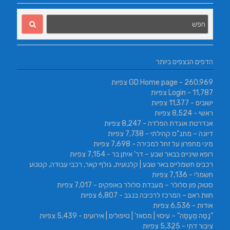
הדפים הנצפים ביותר
- 260,969 צפיות
GD Home page
- 11,787 צפיות
Login
ישובים
- 11,377 צפיות
ראשי
- 8,524 צפיות
אנדרטת אוגדת הפלדה
- 8,247 צפיות
דיונה – מתנ"ס קהילתי
- 7,738 צפיות
מיני מחפרון על זחל למכירה
- 7,698 צפיות
רופא שיניים בבאר שבע – דר' איתן בר
- 7,154 צפיות
רכבים חשמליים באר שבע | קלנועית, גולף קאר, רכבי עבודה, קטנוע
חשמלי
- 7,136 צפיות
סטוק פון סלולר – מעבדת סלולר באופקים
- 7,017 צפיות
חוות ראם – המרכז לרכיבה בנגב
- 6,807 צפיות
אודות
- 6,536 צפיות
"נַסֵּה מְעַסֶּה" – עיסוי | מסאז' | טיפולים | אירועים
- 5,439 צפיות
ציבור דתי
- 5,325 צפיות